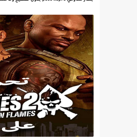
جهاز شاومي poco x3pro بدون تقطيع ولا مشاكل