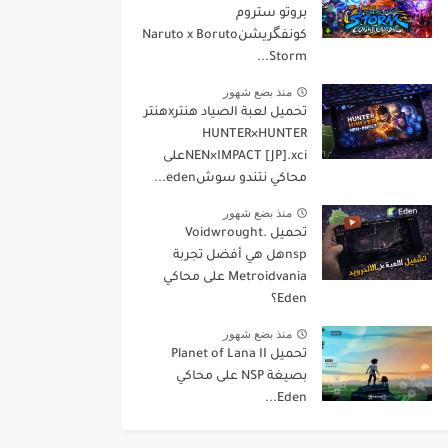
بروتو ستروم
كونفگريشنNaruto x Boruto
Storm...
منذ بضع شهور
تحميل لعبة الصياد هنترxهنتر
HUNTER×HUNTER
NEN×IMPACT [JP].xciعلى
محاكي نتندو سوشeden...
منذ بضع شهور
تحميل Voidwrought.
nspهل هي أفضل تجربة
Metroidvania على محاكي
Eden؟
منذ بضع شهور
تحميل Planet of Lana II
بصيغة NSP على محاكي
Eden...