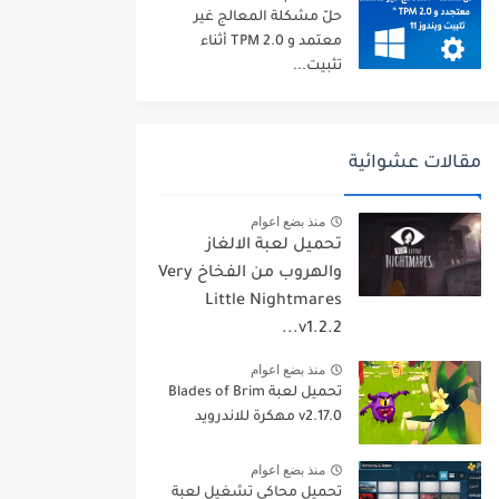
حلّ مشكلة المعالج غير
معتمد و TPM 2.0 أثناء
تثبيت...
مقالات عشوائية
منذ بضع اعوام
تحميل لعبة الالغاز
والهروب من الفخاخ ‏Very
Little Nightmares
v1.2.2...
منذ بضع اعوام
تحميل لعبة ‏Blades of Brim
v2.17.0 مهكرة للاندرويد ‏
منذ بضع اعوام
تحميل محاكي تشغيل لعبة