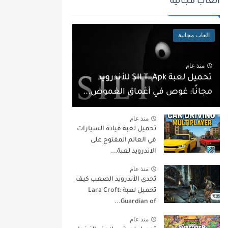
العاب مجانية
العاب مجانية
منذ عام
تحميل لعبة SILT. Apk للأندرويد
مجانًا: غوص في أعماق الغموض...
منذ عام
تحميل لعبة قيادة السيارات
في العالم المفتوح على
الاندرويد لعبة...
منذ عام
تحدي الأندرويد الصعب كيف
تحميل لعبة Lara Croft:
Guardian of...
منذ عام