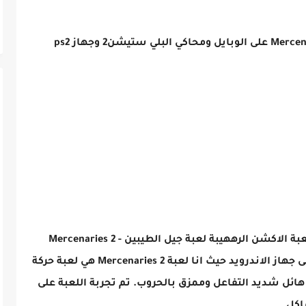
 ستيشن2 وجهاز ps2
مرحبآ متابعين موقعنا اليوم حبينا انقدملكم لعبة الاكشن الرههيبة لعبة جيل الطيبين Mercenaries 2 -
World in Flames على محاكي البلي ستيشن على جهاز الاندرويد حيث انا لعبة Mercenaries 2 هي لعبة حركة
هائل شديد التفاعل وممزق بالحروب. تم تجربة اللعبة على