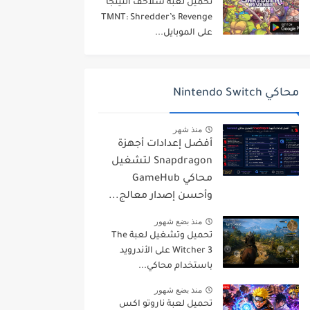
تحميل لعبة سلاحف النينجا
TMNT: Shredder’s Revenge
على الموبايل...
محاكي Nintendo Switch
منذ شهر
أفضل إعدادات أجهزة
Snapdragon لتشغيل
محاكي GameHub
وأحسن إصدار معالج...
منذ بضع شهور
تحميل وتشغيل لعبة The
Witcher 3 على الأندرويد
باستخدام محاكي...
منذ بضع شهور
تحميل لعبة ناروتو اكس