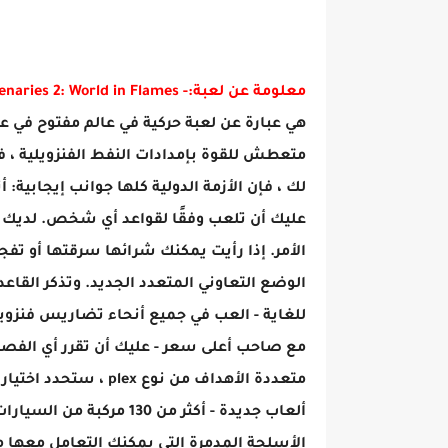
معلومة عن لعبة:- Mercenaries 2: World in Flames
هي عبارة عن لعبة حركية في عالم مفتوح في ع
متعطش للقوة بإمدادات النفط الفنزويلية ، فإ
لك ، فإن الأزمة الدولية كلها جوانب إيجابية
عليك أن تلعب وفقًا لقواعد أي شخص. لديك 
الأمر. إذا رأيت يمكنك شرائها سرقتها أو ت
الوضع التعاوني المتعدد الجديد. وتذكر القاعد
للغاية - العب في جميع أنحاء تضاريس فنزويلا
مع صاحب أعلى سعر - عليك أن تقرر أي الفصائ
متعددة الأهداف من نوع
ألعاب جديدة - أكثر من 130