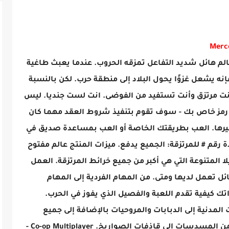
الم هائل شديد التفاعل تمزقه الحروب. عندما يعبث طاغية
نه يشعل غزوًا يحول البلاد إلى منطقة حرب. لكن بالنسبة
: أنت مرتزق وأنت تستفيد من الفوضى. انت لست جنديا. ليس
رمز خاص بك - سوف تقوم بتنفيذ شروط العقد مهما كان
فجيرها. العب بطريقتك الخاصة أو العب بمساعدة صديق في
ة رقم # للمرتزقة: الجميع يدفع. ميزات المنتج عالم مفتوح
 المتنوعة التي هي أكبر من جميع خرائط المرتزقة. العمل
ل تعمل لديها ومتى. من المهام الفردية إلى المهام
 plex ، ستحدد اختياراتك كيفية تقدم اللعبة والفصيل الذي يفوز في الحرب.
 مركبة من السيارات المدنية إلى الدبابات والمروحيات بالإضافة إلى جميع
الأسلحة المدمرة التي يمكنك التعامل معها من المسدسات إلى قاذفات الصواريخ. Co-op Multiplayer -