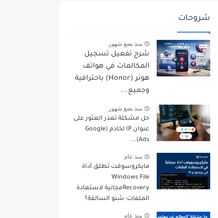
شروحات
منذ بضع شهور
شرح تفعيل تسجيل
المكالمات في هواتف
هونر (Honor) باحترافية
وجميع...
منذ بضع شهور
حل مشكلة تعذر العثور على
عنوان IP لخادم (Google
Ads)...
منذ عام
مايكروسوفت تطلق أداة
Windows File
Recoveryمجانية لاستعادة
الملفات: شنو السالفة؟
منذ عام