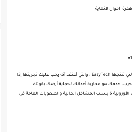
إنها إحدى الألعاب المعروفة لمنصة Android ، التي تنتجها EasyTech ، والتي أعتقد أنه يجب عليك تجربتها إذا
لحرب. هدفك هو محاربة أعدائك لحماية أرضك بقوتك
العسكرية والجنرالات الذين تتحكم فيهم. الحرب الأوروبية 6 بسبب المشاكل المالية والصعوبات العامة في