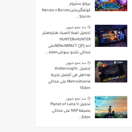
بروتو ستروم
كونفگريشنNaruto x Boruto
Storm...
منذ بضع شهور
تحميل لعبة الصياد هنترxهنتر
HUNTER×HUNTER
NEN×IMPACT [JP].xciعلى
محاكي نتندو سوشeden...
منذ بضع شهور
تحميل Voidwrought.
nspهل هي أفضل تجربة
Metroidvania على محاكي
Eden؟
منذ بضع شهور
تحميل Planet of Lana II
بصيغة NSP على محاكي
Eden...