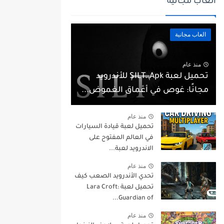
العاب مجانية
العاب مجانية
منذ عام
تحميل لعبة SILT. Apk للأندرويد
مجانًا: غوص في أعماق الغموض...
منذ عام
تحميل لعبة قيادة السيارات
في العالم المفتوح على
الاندرويد لعبة...
منذ عام
تحدي الأندرويد الصعب كيف
تحميل لعبة Lara Croft:
Guardian of...
منذ عام