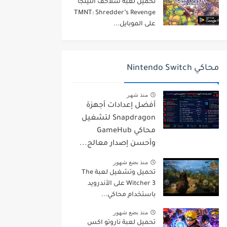
تحميل لعبة سلاحف النينجا
TMNT: Shredder’s Revenge
على الموبايل...
محاكي Nintendo Switch
منذ شهر
أفضل إعدادات أجهزة
Snapdragon لتشغيل
محاكي GameHub
وأحسن إصدار معالج...
منذ بضع شهور
تحميل وتشغيل لعبة The
Witcher 3 على الأندرويد
باستخدام محاكي...
منذ بضع شهور
تحميل لعبة ناروتو اكس