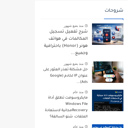
شروحات
منذ بضع شهور
شرح تفعيل تسجيل
المكالمات في هواتف
هونر (Honor) باحترافية
وجميع...
منذ بضع شهور
حل مشكلة تعذر العثور على
عنوان IP لخادم (Google
Ads)...
منذ عام
مايكروسوفت تطلق أداة
Windows File
Recoveryمجانية لاستعادة
الملفات: شنو السالفة؟
منذ عام