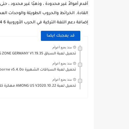
أقدم أموالاً غير محدودة ، وذهبًا غير محدود ، ح
القادة. الخرائط والحروب الطويلة والوحدات الع
إضافة دعم اللغة التركية في الحرب الأوروبية 6 1914 v1.3.12
قد يعجبك ايضا
منذ بضع اعوام
تحميل لعبة السباق DRİVİNG ZONE GERMANY V1.19.35 مهكرة اموال لانهاية
منذ بضع اعوام
تحميل لعبة السباقات الشهيرة Asphalt 8 Airborne v5.4.0o مهكرة اموال...
منذ بضع اعوام
تحميل لعبة AMONG US V2020.10.22 مهكرة كلشي مفتوح