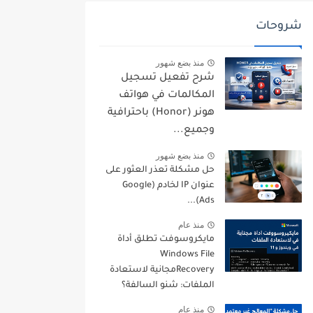
شروحات
منذ بضع شهور
شرح تفعيل تسجيل
المكالمات في هواتف
هونر (Honor) باحترافية
وجميع...
منذ بضع شهور
حل مشكلة تعذر العثور على
عنوان IP لخادم (Google
Ads)...
منذ عام
مايكروسوفت تطلق أداة
Windows File
Recoveryمجانية لاستعادة
الملفات: شنو السالفة؟
منذ عام