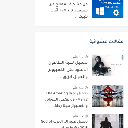
حلّ مشكلة المعالج غير
معتمد و TPM 2.0 أثناء
تثبيت...
مقالات عشوائية
منذ عام
تحميل لعبة الطاعون
الأسود على الكمبيوتر
والجوال انزلِق...
منذ عام
تحميل لعبة The Amazing
Spider-Man 2على الموبايل
والكمبيوتر مجنآ رحلة...
منذ عام
تحميل لعبة اله الحرب God of