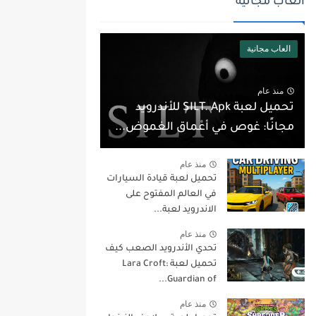
العاب مجانية
العاب مجانية
منذ عام
تحميل لعبة SILT. Apk للأندرويد
مجانًا: غوص في أعماق الغموض...
منذ عام
تحميل لعبة قيادة السيارات
في العالم المفتوح على
الاندرويد لعبة...
منذ عام
تحدي الأندرويد الصعب كيف
تحميل لعبة Lara Croft:
Guardian of...
منذ عام