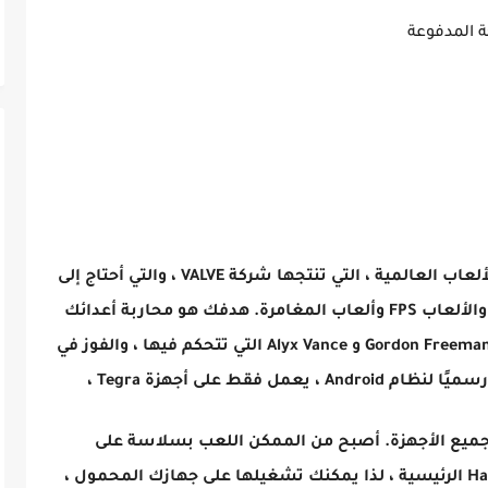
إنه أحد المنتجين الذين لا غنى عنهم لمنصة الألعاب العالمية ، التي تنتجها شركة VALVE ، والتي أحتاج إلى
إضافتها لمدرسي الذين يحبون ألعاب الحركة والألعاب FPS وألعاب المغامرة. هدفك هو محاربة أعدائك
في City 17 بعد كارثة Black Mesa بشخصيات Gordon Freeman و Alyx Vance التي تتحكم فيها ، والفوز في
 جميع الأجهزة. أصبح من الممكن اللعب بسلاسة على
أجهزة Snapdragon و Mali. أقدم لعبة Half-Life 2 الرئيسية ، لذا يمكنك تشغيلها على جهازك المحمول ،