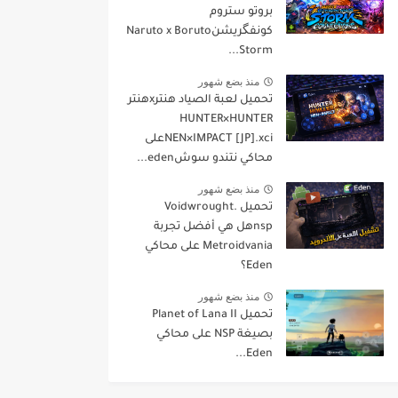
بروتو ستروم
كونفگريشنNaruto x Boruto
Storm...
منذ بضع شهور
تحميل لعبة الصياد هنترxهنتر
HUNTER×HUNTER
NEN×IMPACT [JP].xciعلى
محاكي نتندو سوشeden...
منذ بضع شهور
تحميل Voidwrought.
nspهل هي أفضل تجربة
Metroidvania على محاكي
Eden؟
منذ بضع شهور
تحميل Planet of Lana II
بصيغة NSP على محاكي
Eden...