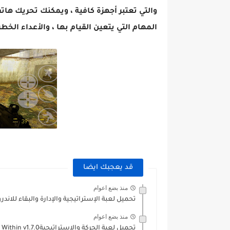
والتي تعتبر أجهزة كافية ، ويمكنك تحريك ها
المهام التي يتعين القيام بها ، والأعداء الخط
قد يعجبك ايضا
منذ بضع اعوام
تحميل لعبة الإستراتيجية والإدارة والبقاء للاندرويد he Bonfire
منذ بضع اعوام
تحميل لعبة الحركة والاستراتيجيةXCOM Enemy Within v1.7.0 للاندرويد النسخة المدفوعة...