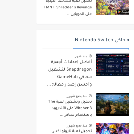
تحميل لعبة سلاحف النينجا
TMNT: Shredder’s Revenge
على الموبايل...
محاكي Nintendo Switch
منذ شهر
أفضل إعدادات أجهزة
Snapdragon لتشغيل
محاكي GameHub
وأحسن إصدار معالج...
منذ بضع شهور
تحميل وتشغيل لعبة The
Witcher 3 على الأندرويد
باستخدام محاكي...
منذ بضع شهور
تحميل لعبة ناروتو اكس