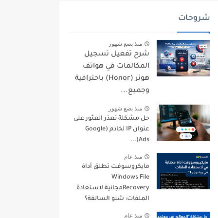
شروحات
منذ بضع شهور
شرح تفعيل تسجيل
المكالمات في هواتف
هونر (Honor) باحترافية
وجميع...
منذ بضع شهور
حل مشكلة تعذر العثور على
عنوان IP لخادم (Google
Ads)...
منذ عام
مايكروسوفت تطلق أداة
Windows File
Recoveryمجانية لاستعادة
الملفات: شنو السالفة؟
منذ عام