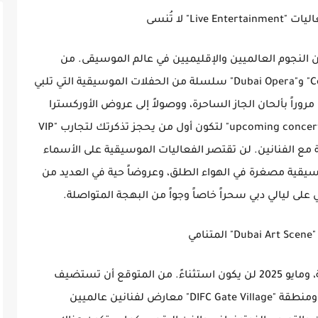
النجوم العالميين والإقليميين في عالم الموسيقى. من
المتوقع أن تشهد قاعات مثل "Coca-Cola Arena" و"Dubai Opera" سلسلة من الحفلات الموسيقية التي تلبي
روراً بألحان الجاز الساحرة، ووصولاً إلى عروض الأوركسترا
الكلاسيكية الراقية. ابحث عن إعلانات "upcoming concerts Dubai" لتكون أول من يحجز تذكرتك لتجارب "VIP
ءات حصرية مع الفنانين. لن تقتصر الفعاليات الموسيقية على الأسماء
سيقية مصغرة في الهواء الطلق، وعروضاً حية في العديد من
على ليالي دبي سحراً خاصاً وجواً من البهجة المتواصلة.
تعتبر دبي مركزاً فنياً وثقافياً مزدهراً في المنطقة، ومايو 2025 لن يكون استثناءً. من المتوقع أن تستضيف
صالات العرض المرموقة في "Alserkal Avenue" ومنطقة "DIFC Gate Village" معارض لفنانين عالميين