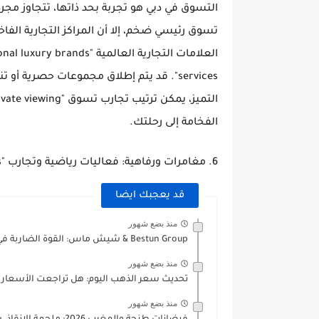
التسوق في دبي هو تجربة بحد ذاتها، تتجاوز مجر
تسوق رئيسي ضخم، إلا أن المراكز التجارية الفاخر
services". قد يتم إطلاق مجموعات حصرية 
الفخامة إلى رحلتك.
6. مغامرات ورفاهية: فعاليات رياضية وتجارب "Wellness Retreats"
قد يعجبك ايضا
منذ بضع شهور
Bestun Group & شيش ماس: القوة الضاربة في قطاع الإنشاءات...
منذ بضع شهور
تحديث سعر الذهب اليوم: هل تراجعت الأسعار 
منذ بضع شهور