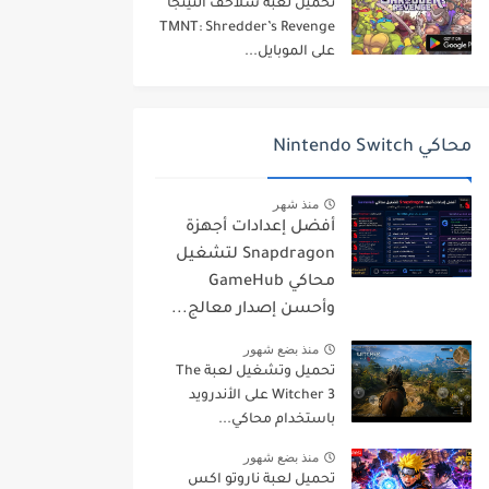
تحميل لعبة سلاحف النينجا
TMNT: Shredder’s Revenge
على الموبايل...
محاكي Nintendo Switch
منذ شهر
أفضل إعدادات أجهزة
Snapdragon لتشغيل
محاكي GameHub
وأحسن إصدار معالج...
منذ بضع شهور
تحميل وتشغيل لعبة The
Witcher 3 على الأندرويد
باستخدام محاكي...
منذ بضع شهور
تحميل لعبة ناروتو اكس