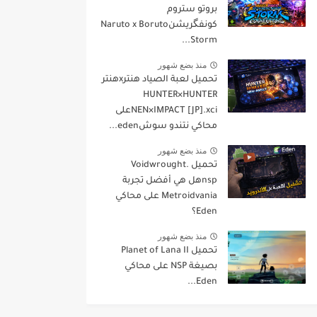
بروتو ستروم
كونفگريشنNaruto x Boruto
Storm...
منذ بضع شهور
تحميل لعبة الصياد هنترxهنتر
HUNTER×HUNTER
NEN×IMPACT [JP].xciعلى
محاكي نتندو سوشeden...
منذ بضع شهور
تحميل Voidwrought.
nspهل هي أفضل تجربة
Metroidvania على محاكي
Eden؟
منذ بضع شهور
تحميل Planet of Lana II
بصيغة NSP على محاكي
Eden...