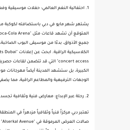
1. احتفالية النغم العالمي: حفلات موسيقية وفعاليات "Live Entertainment" لا تُنسى
يشتهر شهر مايو في دبي باستضافته لكوكبة من 
جميع الأذواق، بدءًا من موسيقى البوب الصاخبة، م
concert access" التي قد تتضمن لقا
الكبيرة، بل ستشهد المدينة أيضاً مهرجانات مو
الوجهات الترفيهية والمطاعم الراقية، مما يضفي 
2. رحلة عبر الإبداع: معارض فنية وثقافية تجسد "Dubai Art Scene" المتنامي