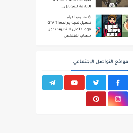
لعبة GTA San Andreas
الخارقة للموبايل...
منذ بضع اعوام
تحميل لعبة جراندGTA The
Trilogyعلى الاندرويد بدون
حساب نتفلكس
مواقع التواصل الإجتماعي