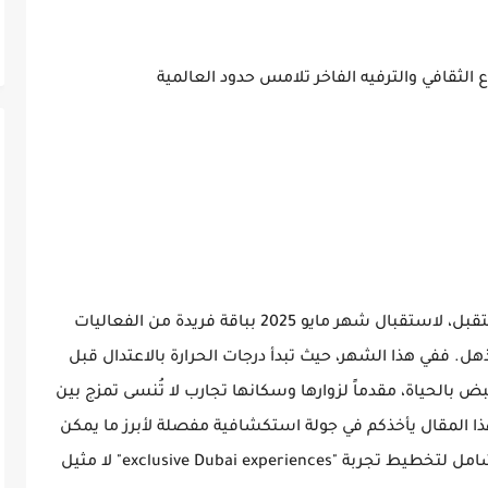
تستعد دبي، درة الخليج المتلألئة وعاصمة المستقبل، لاستقبال شهر مايو 2025 بباقة فريدة من الفعاليات
هل. ففي هذا الشهر، حيث تبدأ درجات الحرارة بالاعتدال قبل
ض بالحياة، مقدماً لزوارها وسكانها تجارب لا تُنسى تمزج بين
اث. هذا المقال يأخذكم في جولة استكشافية مفصلة لأبرز ما يمكن
توقعه في دبي خلال مايو 2025، ليكون دليلك الشامل لتخطيط تجربة "exclusive Dubai experiences" لا مثيل