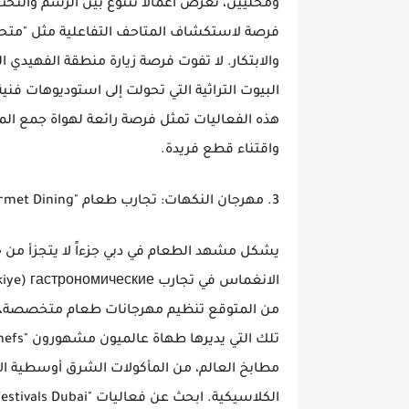
ومحليين، تعرض أعمالاً تتنوع بين الرسم والنح
فرصة لاستكشاف المتاحف التفاعلية مثل "متحف
والابتكار. لا تفوت فرصة زيارة منطقة الفهيدي 
واقتناء قطع فريدة.
3. مهرجان النكهات: تجارب طعام "Gourmet Dining" تتخطى المألوف
من المتوقع تنظيم مهرجانات طعام متخصصة، أو 
مطابخ العالم، من المأكولات الشرق أوسطية الأصي