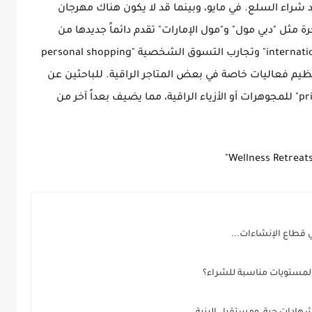
د شراء السلع. في مايو، وبينما قد لا يكون هناك مهرجان
ة مثل "دبي مول" و"مول الإمارات" تقدم دائماً جديدها من
العلامات التجارية العالمية "international luxury brands" وتجارب التسوق الشخصية "personal shopping
أو تنظيم فعاليات خاصة في بعض المتاجر الراقية. للباحثين عن
التميز، يمكن ترتيب تجارب تسوق "private viewing" للمجوهرات أو الأزياء الراقية، مما يضيف بعداً آخر من
لمستويات مناسبة للشراء؟