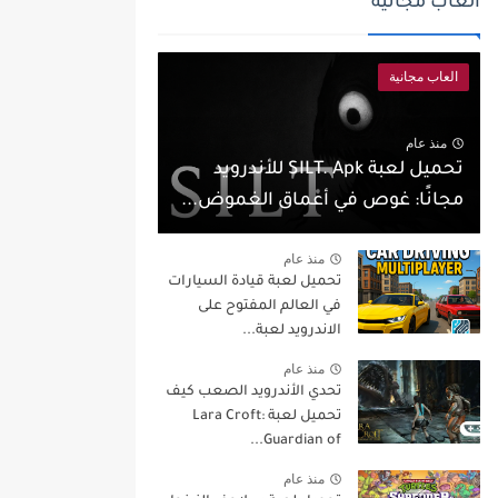
العاب مجانية
العاب مجانية
منذ عام
تحميل لعبة SILT. Apk للأندرويد
مجانًا: غوص في أعماق الغموض...
منذ عام
تحميل لعبة قيادة السيارات
في العالم المفتوح على
الاندرويد لعبة...
منذ عام
تحدي الأندرويد الصعب كيف
تحميل لعبة Lara Croft:
Guardian of...
منذ عام