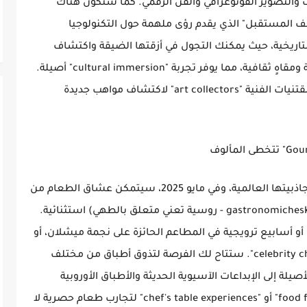
ت والتصوير الفوتوغرافي والفن الرقمي. كما ستكون هناك
 المستقبل" الذي يقدم رؤى ملهمة حول التكنولوجيا
التاريخية، حيث يمكنك التجول في أزقتها الضيقة واكتشاف
البيوت التراثية التي تحولت إلى استوديوهات فنية ومقاهٍ ثقافية، مما يوفر تجربة "cultural immersion" أصيلة.
هذه الفعاليات تمثل فرصة رائعة لهواة جمع المقتنيات الفنية "art collectors" لاكتشاف مواهب جديدة
يشكل مشهد الطعام في دبي جزءاً لا يتجزأ من جاذبيتها العالمية، وفي مايو 2025، سيتمكن عشاق الطعام من
الانغماس في تجارب гастрономические (gastronomicheskiye - روسية تعني متعلق بالطهي) استثنائية.
أسابيع ترويجية في المطاعم الحائزة على نجمة ميشلان، أو
تلك التي يديرها طهاة عالميون مشهورون "celebrity chefs". ستتاح لك الفرصة لتذوق أطباق من مختلف
لة إلى الإبداعات الآسيوية الحديثة والأطباق الأوروبية
الكلاسيكية. ابحث عن فعاليات "food festivals Dubai" أو "chef's table experiences" لتجارب طعام حصرية لا