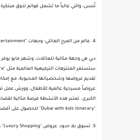
تُنسى، والتي غالباً ما تشمل قوائم تذوق مبتكر
4. عالم من المرح العائلي: وجهات "Family Entertainment" وفعاليات مخصصة للصغار
دبي هي وجهة مثالية للعائلات، وشهر مايو يوفر ا
تقديم عروضها وشخصياتها المحبوبة، مع إمكاني
عروضاً مسرحية عالمية للأطفال، وورش عمل تفاعل
الكبرى. تعتبر هذه الأنشطة فرصة مثالية لقضاء
"Dubai with kids itinerary" للحصول على أفضل الخطط.
5. تسوق بلا حدود: عروض "Luxury Shopping" وتجارب حصرية