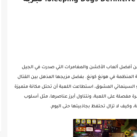
تحليل عميق للعبة Sleeping Dogs Definitive Edition: تجربة
Sleeping Dogs: Definitive  واحدة من أفضل ألعاب الأكشن والمغامرات التي صدرت في الجيل
ة المنظمة في هونغ كونغ. بفضل مزيجها المذهل بين القتال
و السينمائي المشوق، استطاعت اللعبة أن تحتل مكانة متميزة
رة مفصلة على اللعبة، ونتناول أبرز عناصرها، مثل أسلوب
وكيف لا تزال تحتفظ بجاذبيتها حتى اليوم.