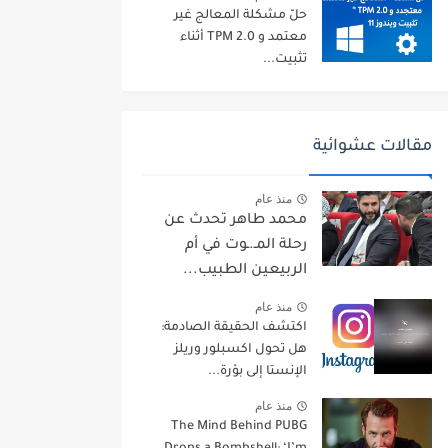
حلّ مشكلة المعالج غير
معتمد و TPM 2.0 أثناء
تثبيت...
مقالات عشوائية
منذ عام
محمد طاهر تحدث عن
رحلة المـ.ـوت في أم
الربيعين الطبيب...
منذ عام
اكتشف الحقيقة الصادمة:
هل تحول اكسبلور وريلز
الإنستا إلى بؤرة...
منذ عام
The Mind Behind PUBG