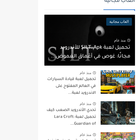
العاب مجانية
العاب مجانية
منذ عام
تحميل لعبة SILT. Apk للأندرويد
مجانًا: غوص في أعماق الغموض...
منذ عام
تحميل لعبة قيادة السيارات
في العالم المفتوح على
الاندرويد لعبة...
منذ عام
تحدي الأندرويد الصعب كيف
تحميل لعبة Lara Croft:
Guardian of...
منذ عام