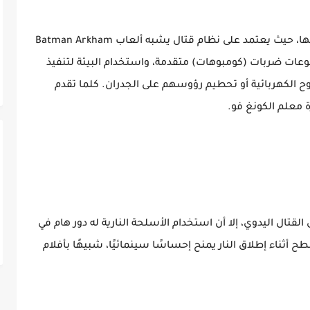
يُعد القتال في Sleeping Dogs أحد أبرز نقاط قوتها، حيث يعتمد على نظام قتال يشبه ألعاب Batman Arkham
موعات ضربات (كومبوهات) متقدمة، واستخدام البيئة لتنفيذ
وح الكهربائية أو تحطيم رؤوسهم على الجدران. كلما تقدم
ة معلم الكونغ فو.
قتال اليدوي، إلا أن استخدام الأسلحة النارية له دور هام في
 أثناء إطلاق النار يمنح إحساسًا سينمائيًا، شبيهًا بأفلام