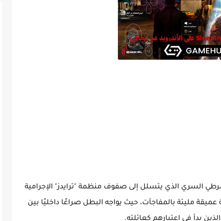
حول "وي شين"، الشرطي السري الذي يتسلل إلى صفوف منظمة "ترايدز" الإجرامية
ميقة مليئة بالمفاجآت، حيث يواجه البطل صراعًا داخليًا بين
ذين بدأ في اعتبارهم كعائلته.