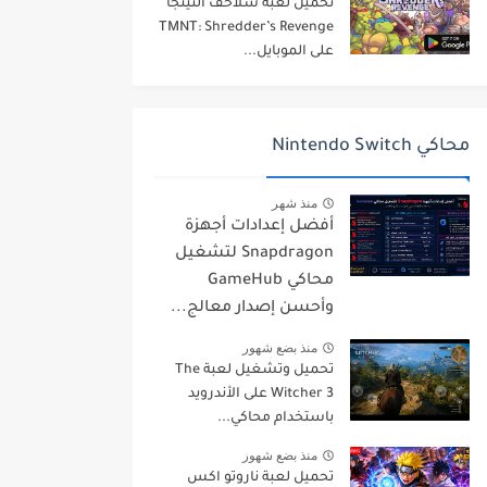
تحميل لعبة سلاحف النينجا
TMNT: Shredder’s Revenge
على الموبايل...
محاكي Nintendo Switch
منذ شهر
أفضل إعدادات أجهزة
Snapdragon لتشغيل
محاكي GameHub
وأحسن إصدار معالج...
منذ بضع شهور
تحميل وتشغيل لعبة The
Witcher 3 على الأندرويد
باستخدام محاكي...
منذ بضع شهور
تحميل لعبة ناروتو اكس