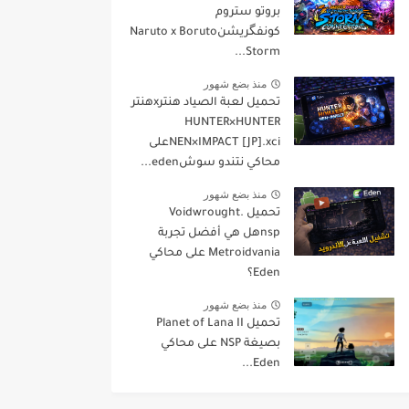
بروتو ستروم
كونفگريشنNaruto x Boruto
Storm...
منذ بضع شهور
تحميل لعبة الصياد هنترxهنتر
HUNTER×HUNTER
NEN×IMPACT [JP].xciعلى
محاكي نتندو سوشeden...
منذ بضع شهور
تحميل Voidwrought.
nspهل هي أفضل تجربة
Metroidvania على محاكي
Eden؟
منذ بضع شهور
تحميل Planet of Lana II
بصيغة NSP على محاكي
Eden...