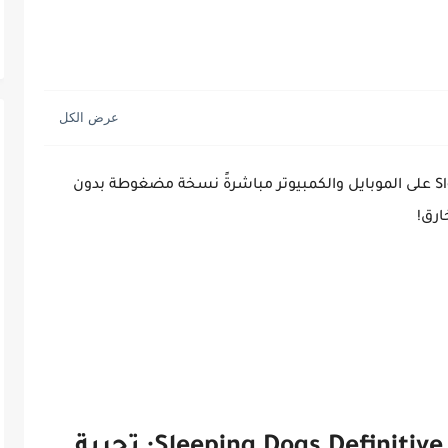
حمل الآن لعبة Sleeping Dogs Definitive Edition على الموبايل والكمبيوتر مباشرةً نسخة مضغوطة بدون