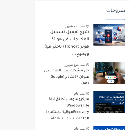
شروحات
منذ بضع شهور
شرح تفعيل تسجيل
المكالمات في هواتف
هونر (Honor) باحترافية
وجميع...
منذ بضع شهور
حل مشكلة تعذر العثور على
عنوان IP لخادم (Google
Ads)...
منذ عام
مايكروسوفت تطلق أداة
Windows File
Recoveryمجانية لاستعادة
الملفات: شنو السالفة؟
منذ عام