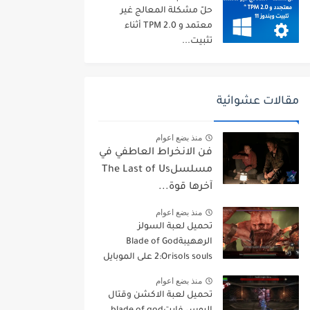
حلّ مشكلة المعالج غير
معتمد و TPM 2.0 أثناء
تثبيت...
مقالات عشوائية
منذ بضع اعوام
فن الانخراط العاطفي في
مسلسلThe Last of Us
آخرها قوة...
منذ بضع اعوام
تحميل لعبة السولز
الرههيبةBlade of God
2:Orisols souls على الموبايل
منذ بضع اعوام
تحميل لعبة الاكشن وقتال