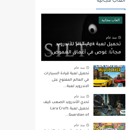
العاب مجانية
العاب مجانية
منذ عام
تحميل لعبة SILT. Apk للأندرويد
مجانًا: غوص في أعماق الغموض...
منذ عام
تحميل لعبة قيادة السيارات
في العالم المفتوح على
الاندرويد لعبة...
منذ عام
تحدي الأندرويد الصعب كيف
تحميل لعبة Lara Croft:
Guardian of...
منذ عام