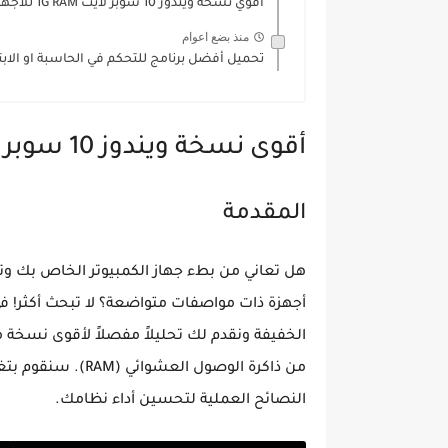
اقوي نسخه ويندوز 10 سوبر لايت 1G RAM للاجهزه...
منذ بضع اعوام
تحميل أفضل برنامج للتحكم في الحاسبة او الابت
أقوى نسخة ويندوز 10 سوبر لايت 1 جيجا رام للأجهزة الضعيفة
المقدمة
هل تعاني من بطء جهاز الكمبيوتر الخاص بك 
أجهزة ذات مواصفات متواضعة؟ لا تبحث أكثر!
في
من ذاكرة الوصول العشوائي (RAM).
سنقوم بتغطي
النصائح العملية لتحسين أداء نظامك.