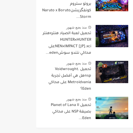
بروتو ستروم
كونفگريشنNaruto x Boruto
Storm...
منذ بضع شهور
تحميل لعبة الصياد هنترxهنتر
HUNTER×HUNTER
NEN×IMPACT [JP].xciعلى
محاكي نتندو سوشeden...
منذ بضع شهور
تحميل Voidwrought.
nspهل هي أفضل تجربة
Metroidvania على محاكي
Eden؟
منذ بضع شهور
تحميل Planet of Lana II
بصيغة NSP على محاكي
Eden...