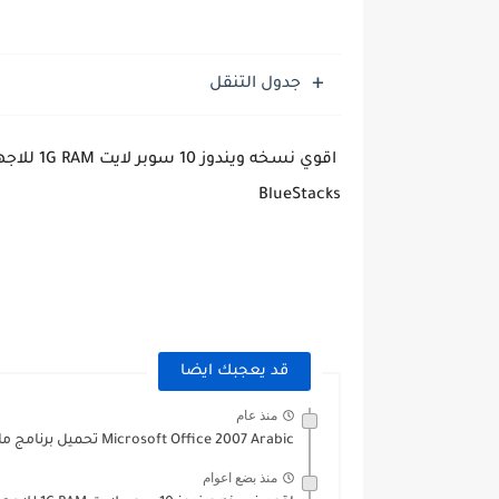
جدول التنقل
BlueStacks
قد يعجبك ايضا
منذ عام
Microsoft Office 2007 Arabic تحميل برنامج مايكروسوفت اوفيس 2007 النسخة...
منذ بضع اعوام