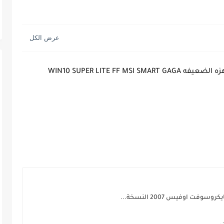
اقوي نسخه ويندوز 10 سوبر لايت 1G RAM للاجهزه الضعيفه WIN10 SUPER LITE FF MSI SMART GAGA