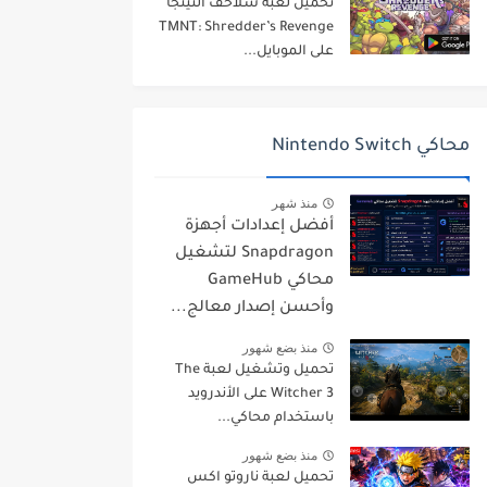
تحميل لعبة سلاحف النينجا
TMNT: Shredder’s Revenge
على الموبايل...
محاكي Nintendo Switch
منذ شهر
أفضل إعدادات أجهزة
Snapdragon لتشغيل
محاكي GameHub
وأحسن إصدار معالج...
منذ بضع شهور
تحميل وتشغيل لعبة The
Witcher 3 على الأندرويد
باستخدام محاكي...
منذ بضع شهور
تحميل لعبة ناروتو اكس