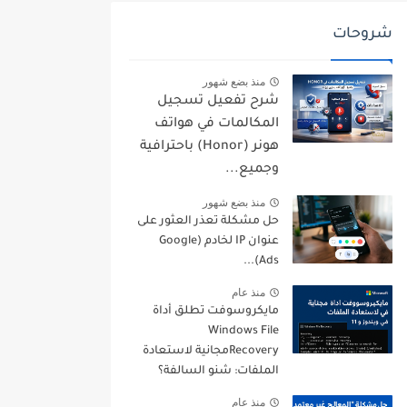
شروحات
منذ بضع شهور
شرح تفعيل تسجيل
المكالمات في هواتف
هونر (Honor) باحترافية
وجميع...
منذ بضع شهور
حل مشكلة تعذر العثور على
عنوان IP لخادم (Google
Ads)...
منذ عام
مايكروسوفت تطلق أداة
Windows File
Recoveryمجانية لاستعادة
الملفات: شنو السالفة؟
منذ عام