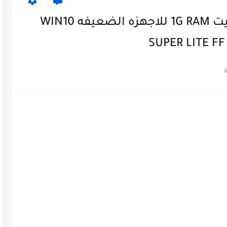
اقوي نسخه ويندوز 10 سوبر لايت 1G RAM للاجهزه الضعيفه WIN10
SUPER LITE FF