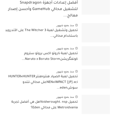
أفضل إعدادات أجهزة Snapdragon
لتشغيل محاكي GameHub وأحسن إصدار
معالج...
منذ بضع شهور
تحميل وتشغيل لعبة The Witcher 3 على الأندرويد
باستخدام محاكي...
منذ بضع شهور
تحميل لعبة ناروتو اكس بروتو ستروم
كونفگريشنNaruto x Boruto Storm...
منذ بضع شهور
تحميل لعبة الصياد هنترxهنتر HUNTER×HUNTER
NEN×IMPACT [JP].xciعلى محاكي نتندو
سوشeden...
منذ بضع شهور
تحميل Voidwrought. nspهل هي أفضل تجربة
Metroidvania على محاكي Eden؟