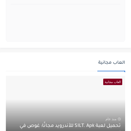
العاب مجانية
العاب مجانية
منذ عام
تحميل لعبة SILT. Apk للأندرويد مجانًا: غوص في