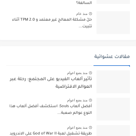
السالفة؟
منذ عام
حلّ مشكلة المعالج غير معتمد و TPM 2.0 أثناء
تثبيت...
مقالات عشوائية
منذ بضع اعوام
تأثير ألعاب الفيديو على المجتمع: رحلة عبر
العوالم الافتراضية
منذ بضع اعوام
أفضل ألعاب Souls: استكشف أفضل ألعاب هذا
النوع عوالم صعبة...
منذ بضع اعوام
طريقة تشغيل لعبة God of War II على الاندرويد