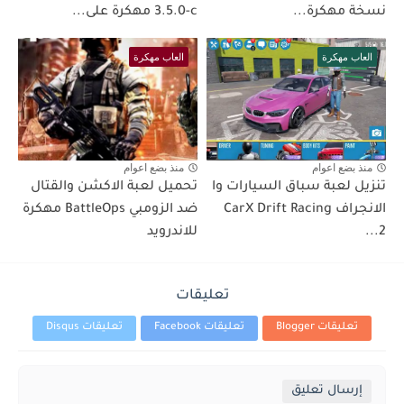
نسخة مهكرة...
3.5.0-c مهكرة على...
العاب مهكرة
العاب مهكرة
منذ بضع اعوام
منذ بضع اعوام
تنزيل لعبة سباق السيارات وا
تحميل لعبة الاكشن والقتال
الانجراف CarX Drift Racing
ضد الزومبي BattleOps مهكرة
2...
للاندرويد
تعليقات
تعليقات Blogger
تعليقات Facebook
تعليقات Disqus
إرسال تعليق