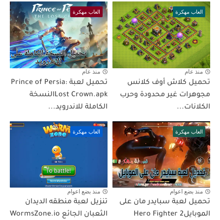
العاب مهكرة
العاب مهكرة
منذ عام
منذ عام
تحميل كلاش أوف كلانس
تحميل لعبة Prince of Persia:
مجوهرات غير محدودة وحرب
Lost Crown.apkالنسخة
الكلانات...
الكاملة للاندرويد...
العاب مهكرة
العاب مهكرة
منذ بضع اعوام
منذ بضع اعوام
تحميل لعبة سبايدر مان على
تنزيل لعبة منطقه الديدان
الموبايلHero Fighter 2
الثعبان الجائع WormsZone.io