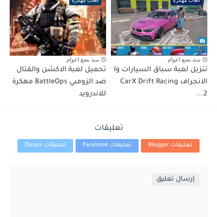
العاب مهكرة
العاب مهكرة
منذ بضع اعوام
منذ بضع اعوام
تنزيل لعبة سباق السيارات وا
تحميل لعبة الاكشن والقتال
الانجراف CarX Drift Racing
ضد الزومبي BattleOps مهكرة
2...
للاندرويد
تعليقات
تعليقات Blogger
تعليقات Facebook
تعليقات Disqus
إرسال تعليق