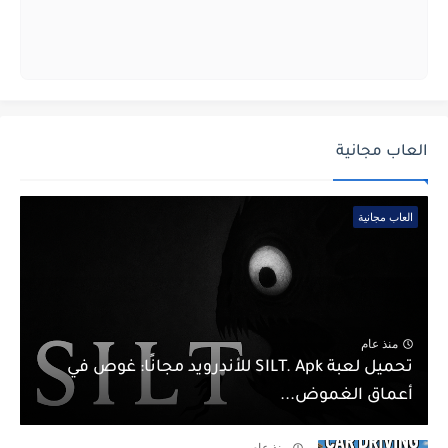
العاب مجانية
العاب مجانية
منذ عام
تحميل لعبة SILT. Apk للأندرويد مجانًا: غوص في
أعماق الغموض...