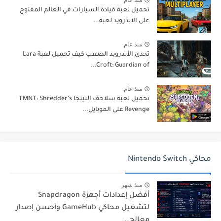
منذ عام
تحميل لعبة قيادة السيارات في العالم المفتوح
على الاندرويد لعبة...
منذ عام
تحدي الأندرويد الصعب كيف تحميل لعبة Lara
Croft: Guardian of...
منذ عام
تحميل لعبة سلاحف النينجا TMNT: Shredder’s
Revenge على الموبايل...
محاكي Nintendo Switch
منذ شهر
أفضل إعدادات أجهزة Snapdragon
لتشغيل محاكي GameHub وأحسن إصدار
معالج...