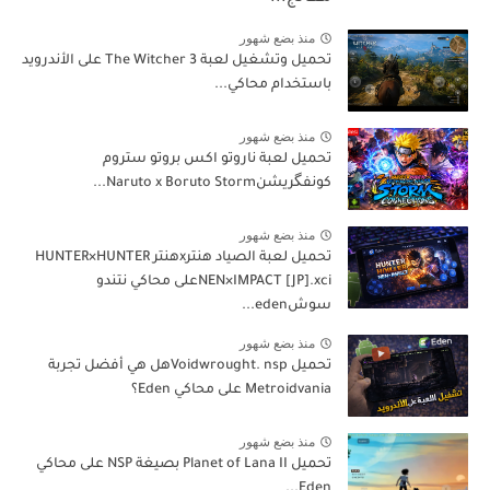
منذ بضع شهور
تحميل وتشغيل لعبة The Witcher 3 على الأندرويد
باستخدام محاكي...
منذ بضع شهور
تحميل لعبة ناروتو اكس بروتو ستروم
كونفگريشنNaruto x Boruto Storm...
منذ بضع شهور
تحميل لعبة الصياد هنترxهنتر HUNTER×HUNTER
NEN×IMPACT [JP].xciعلى محاكي نتندو
سوشeden...
منذ بضع شهور
تحميل Voidwrought. nspهل هي أفضل تجربة
Metroidvania على محاكي Eden؟
منذ بضع شهور
تحميل Planet of Lana II بصيغة NSP على محاكي
Eden...