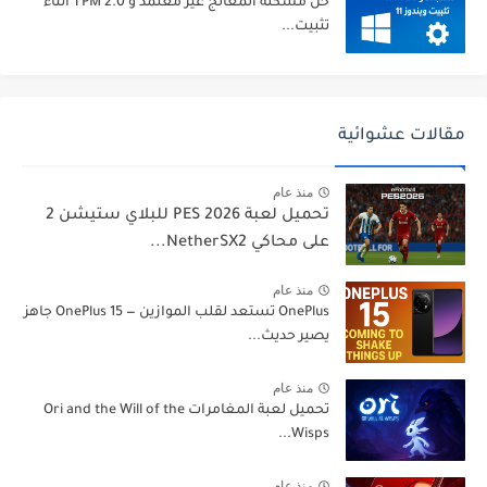
حلّ مشكلة المعالج غير معتمد و TPM 2.0 أثناء
تثبيت...
مقالات عشوائية
منذ عام
تحميل لعبة PES 2026 للبلاي ستيشن 2
على محاكي NetherSX2...
منذ عام
OnePlus تستعد لقلب الموازين — OnePlus 15 جاهز
يصير حديث...
منذ عام
تحميل لعبة المغامرات Ori and the Will of the
Wisps...
منذ عام