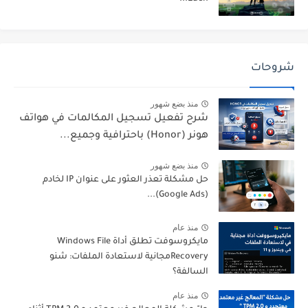
شروحات
منذ بضع شهور
شرح تفعيل تسجيل المكالمات في هواتف
هونر (Honor) باحترافية وجميع...
منذ بضع شهور
حل مشكلة تعذر العثور على عنوان IP لخادم
(Google Ads)...
منذ عام
مايكروسوفت تطلق أداة Windows File
Recoveryمجانية لاستعادة الملفات: شنو
السالفة؟
منذ عام