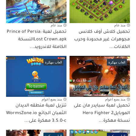
منذ عام
منذ عام
تحميل كلاش أوف كلانس
تحميل لعبة Prince of Persia:
مجوهرات غير محدودة وحرب
Lost Crown.apkالنسخة
الكلانات...
الكاملة للاندرويد...
العاب مهكرة
العاب مهكرة
منذ بضع اعوام
منذ بضع اعوام
تحميل لعبة سبايدر مان على
تنزيل لعبة منطقه الديدان
الموبايلHero Fighter 2
الثعبان الجائع WormsZone.io
نسخة مهكرة...
3.5.0-c مهكرة على...