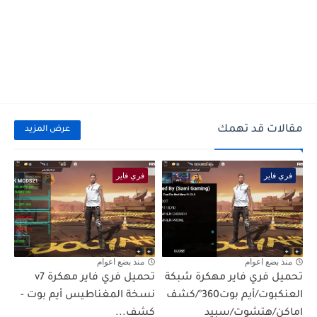
مقالات قد تهمك
عرض المزيد
فري فاير
فري فاير
منذ بضع اعوام
منذ بضع اعوام
تحميل فري فاير مهكرة شبكة
تحميل فري فاير مهكرة ‏v7
العنكبوت/أيم بوت360°/كشف
‏نسخة ‏المغناطيس ‏أيم ‏بوت ‏-
اماكن/هتشوت/سبيد
كشف...