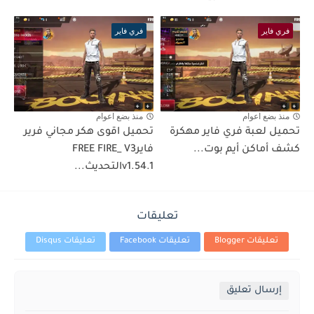
فري فاير
فري فاير
منذ بضع اعوام
منذ بضع اعوام
تحميل لعبة فري فاير مهكرة
تحميل اقوى هكر مجاني فرير
كشف أماكن أيم بوت...
فايرFREE FIRE_ V3
v1.54.1التحديث...
تعليقات
تعليقات Blogger
تعليقات Facebook
تعليقات Disqus
إرسال تعليق