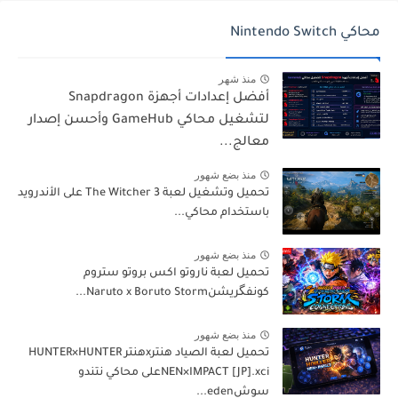
محاكي Nintendo Switch
منذ شهر
أفضل إعدادات أجهزة Snapdragon
لتشغيل محاكي GameHub وأحسن إصدار
معالج...
منذ بضع شهور
تحميل وتشغيل لعبة The Witcher 3 على الأندرويد
باستخدام محاكي...
منذ بضع شهور
تحميل لعبة ناروتو اكس بروتو ستروم
كونفگريشنNaruto x Boruto Storm...
منذ بضع شهور
تحميل لعبة الصياد هنترxهنتر HUNTER×HUNTER
NEN×IMPACT [JP].xciعلى محاكي نتندو
سوشeden...