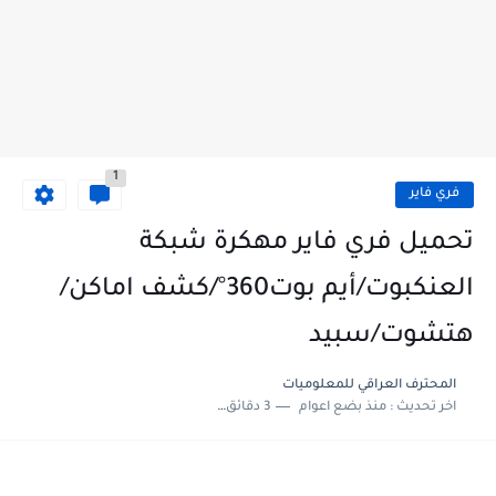
1
فري فاير
تحميل فري فاير مهكرة شبكة
العنكبوت/أيم بوت360°/كشف اماكن/
هتشوت/سبيد
المحترف العراقي للمعلوميات‎
اخر تحديث :
منذ بضع اعوام
3 دقائق للقراءة