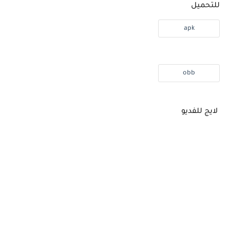
للتحميل
apk
obb
لايج للفديو