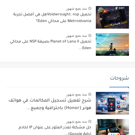
منذ بضع شهور
تحميل Voidwrought. nspهل هي أفضل تجربة
Metroidvania على محاكي Eden؟
منذ بضع شهور
تحميل Planet of Lana II بصيغة NSP على محاكي
Eden...
شروحات
منذ بضع شهور
شرح تفعيل تسجيل المكالمات في هواتف
هونر (Honor) باحترافية وجميع...
منذ بضع شهور
حل مشكلة تعذر العثور على عنوان IP لخادم
(Google Ads)...