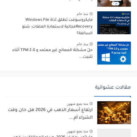
منذ عام
مايكروسوفت تطلق أداة Windows File
Recoveryمجانية لاستعادة الملفات: شنو
السالفة؟
منذ عام
حلّ مشكلة المعالج غير معتمد و TPM 2.0 أثناء
تثبيت...
مقالات عشوائية
منذ بضع شهور
ارتفاع أسعار الذهب في 2026 هل حان وقت
الشراء أم...
منذ بضع شهور