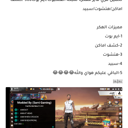
تحميل فري فاير مهكرة شبكة العنكبوت/أيم بوت360°/كشف
اماكن/هتشوت/سبيد
مميزات الهكر
1-ايم بوت
2-كشف اماكن
3-هتشوت
4-سبيد
5-الباقي عليكم هواي والله😂😂😂😂
￼￼