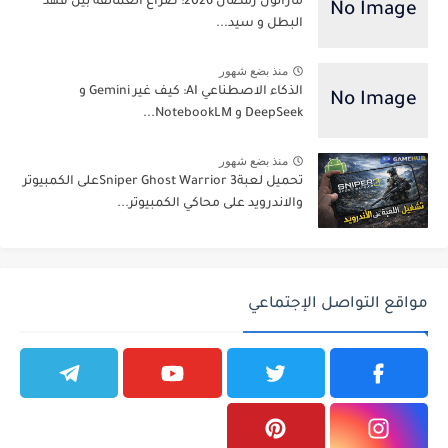
ماراثون رمضان 2026: صراع العمالقة بين فهد
البطل و سيد...
منذ بضع شهور
الذكاء الاصطناعي AI: كيف غير Gemini و
DeepSeek و NotebookLM...
منذ بضع شهور
تحميل لعبةSniper Ghost Warrior 3على الكمبيوتر
والاندرويد على محاكي الكمبيوتر...
مواقع التواصل الإجتماعي