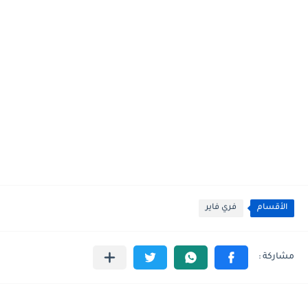
الأقسام
فري فاير