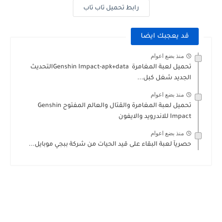
رابط تحميل تاب تاب
قد يعجبك ايضا
منذ بضع اعوام
تحميل لعبة المغامرة ‏Genshin Impact-apk+data ‎التحديث
الجديد شغل كبل...
منذ بضع اعوام
تحميل لعبة المغامرة والقتال والعالم المفتوح Genshin
Impact للاندرويد والايفون
منذ بضع اعوام
حصريآ لعبة البقاء على قيد الحيات من شركة ببجي موبايل...