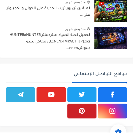
منذ بضع شهور
لعبة بن تن بور تريب الجديدة على الجوال والكمبيوتر
على...
منذ بضع شهور
تحميل لعبة الصياد هنترxهنتر HUNTER×HUNTER
NEN×IMPACT [JP].xciعلى محاكي نتندو
سوشeden...
مواقع التواصل الإجتماعي