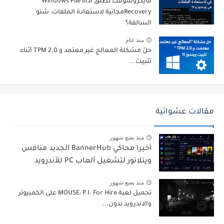
مايكروسوفت تطلق أداة Windows File
Recoveryمجانية لاستعادة الملفات: شنو
السالفة؟
منذ عام
حلّ مشكلة المعالج غير معتمد و TPM 2.0 أثناء
تثبيت...
مقالات عشوائية
منذ بضع شهور
أخيرا محاكي BannerHub الجديد منافس
وينلاتور لتشغيل ألعاب PC للأندرويد
منذ بضع شهور
تحميل لعبة MOUSE: P.I. For Hire على الكمبيوتر
والاندرويد بدون...