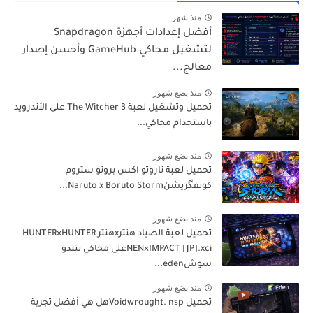
منذ شهر
أفضل إعدادات أجهزة Snapdragon
لتشغيل محاكي GameHub وأحسن إصدار
معالج...
منذ بضع شهور
تحميل وتشغيل لعبة The Witcher 3 على الأندرويد
باستخدام محاكي...
منذ بضع شهور
تحميل لعبة ناروتو اكس بروتو ستروم
كونفگريشنNaruto x Boruto Storm...
منذ بضع شهور
تحميل لعبة الصياد هنترxهنتر HUNTER×HUNTER
NEN×IMPACT [JP].xciعلى محاكي نتندو
سوشeden...
منذ بضع شهور
تحميل Voidwrought. nspهل هي أفضل تجربة