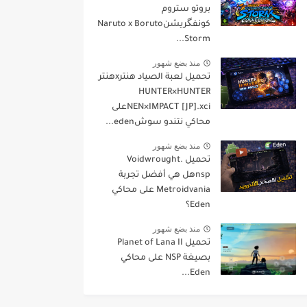
بروتو ستروم
كونفگريشنNaruto x Boruto
Storm...
منذ بضع شهور
تحميل لعبة الصياد هنترxهنتر
HUNTER×HUNTER
NEN×IMPACT [JP].xciعلى
محاكي نتندو سوشeden...
منذ بضع شهور
تحميل Voidwrought.
nspهل هي أفضل تجربة
Metroidvania على محاكي
Eden؟
منذ بضع شهور
تحميل Planet of Lana II
بصيغة NSP على محاكي
Eden...