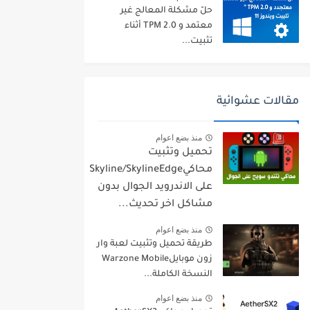
حلّ مشكلة المعالج غير
معتمد و TPM 2.0 أثناء
تثبيت...
مقالات عشوائية
منذ بضع اعوام
تحميل وتثبيت
محاكيSkyline/SkylineEdge
على الاندرويد الجوال بدون
مشاكل اخر تحديث...
منذ بضع اعوام
طريقة تحميل وتثبيت لعبة وار
زون موبايلWarzone Mobile
النسخة الكاملة...
منذ بضع اعوام