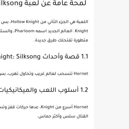
لمحة عامة عن لعبة Hollow Knight: Silksong
اللعبة هي الجزء الثاني من Hollow Knight، بس مو مجرد إضافة. هالجزء تلعب بيه بشخصية
Knight. العالم الجديد اسمه
Pharloom
، والستا
متطورة تفتحلك طرق جديدة.
1.1 قصة وأحداث Hollow Knight: Silksong
Hornet تنسحب لعالم غريب وتحاول تهرب، بس القصة كلها غامضة ومليانة زعماء وأسرار.
1.2 أسلوب اللعب والميكانيكيات الجديدة
Hornet أسرع من Knight، عدها حركات قفز وتسلق، وتستخدم
القتال سلس وأكثر حماس.