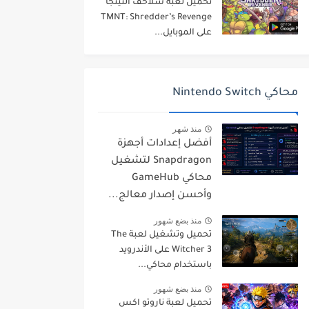
تحميل لعبة سلاحف النينجا
TMNT: Shredder’s Revenge
على الموبايل...
محاكي Nintendo Switch
منذ شهر
أفضل إعدادات أجهزة
Snapdragon لتشغيل
محاكي GameHub
وأحسن إصدار معالج...
منذ بضع شهور
تحميل وتشغيل لعبة The
Witcher 3 على الأندرويد
باستخدام محاكي...
منذ بضع شهور
تحميل لعبة ناروتو اكس