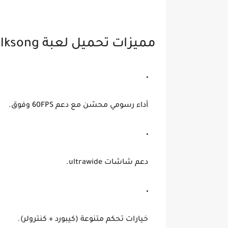
مميزات تحميل لعبة Hollow Knight: Silksong للكمبيوتر
أداء رسومي محسّن مع دعم 60FPS وفوق.
دعم شاشات ultrawide.
خيارات تحكم متنوعة (كيبورد + كنترولر).