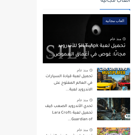
العاب مجانية
العاب مجانية
منذ عام
تحميل لعبة SILT. Apk للأندرويد
مجانًا: غوص في أعماق الغموض...
منذ عام
تحميل لعبة قيادة السيارات
في العالم المفتوح على
الاندرويد لعبة...
منذ عام
تحدي الأندرويد الصعب كيف
تحميل لعبة Lara Croft:
Guardian of...
منذ عام