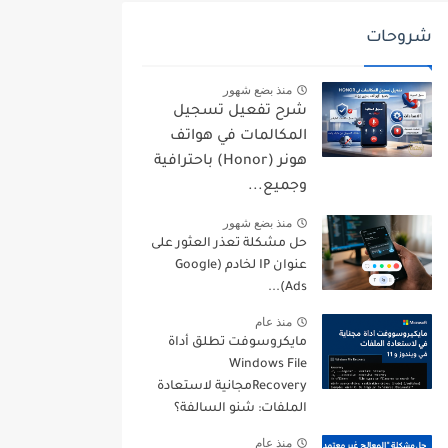
شروحات
منذ بضع شهور
شرح تفعيل تسجيل
المكالمات في هواتف
هونر (Honor) باحترافية
وجميع...
منذ بضع شهور
حل مشكلة تعذر العثور على
عنوان IP لخادم (Google
Ads)...
منذ عام
مايكروسوفت تطلق أداة
Windows File
Recoveryمجانية لاستعادة
الملفات: شنو السالفة؟
منذ عام