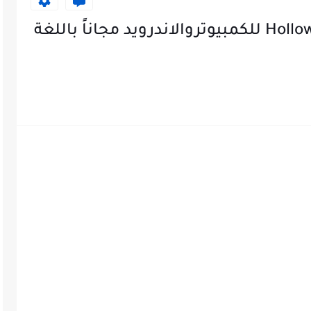
تحميل لعبة Hollow Knight Silksong للكمبيوتروالاندرويد مجاناً باللغة