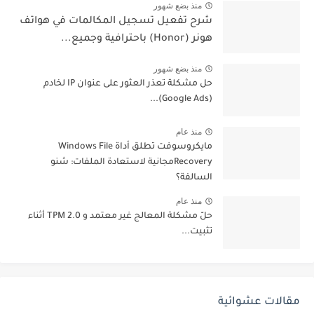
منذ بضع شهور
شرح تفعيل تسجيل المكالمات في هواتف
هونر (Honor) باحترافية وجميع...
منذ بضع شهور
حل مشكلة تعذر العثور على عنوان IP لخادم
(Google Ads)...
منذ عام
مايكروسوفت تطلق أداة Windows File
Recoveryمجانية لاستعادة الملفات: شنو
السالفة؟
منذ عام
حلّ مشكلة المعالج غير معتمد و TPM 2.0 أثناء
تثبيت...
مقالات عشوائية