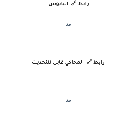
رابط 🔗 البايوس
هنا
رابط 🔗 المحاكي قابل للتحديث
هنا