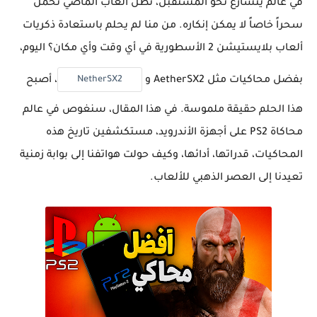
في عالم يتسارع نحو المستقبل، تظل ألعاب الماضي تحمل
سحراً خاصاً لا يمكن إنكاره. من منا لم يحلم باستعادة ذكريات
ألعاب بلايستيشن 2 الأسطورية في أي وقت وأي مكان؟ اليوم،
NetherSX2
بفضل محاكيات مثل AetherSX2 و
، أصبح
هذا الحلم حقيقة ملموسة. في هذا المقال، سنغوص في عالم
محاكاة PS2 على أجهزة الأندرويد، مستكشفين تاريخ هذه
المحاكيات، قدراتها، أدائها، وكيف حولت هواتفنا إلى بوابة زمنية
تعيدنا إلى العصر الذهبي للألعاب.