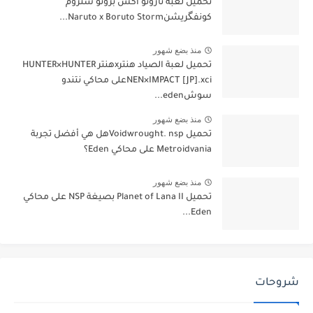
تحميل لعبة ناروتو اكس بروتو ستروم
كونفگريشنNaruto x Boruto Storm...
منذ بضع شهور
تحميل لعبة الصياد هنترxهنتر HUNTER×HUNTER
NEN×IMPACT [JP].xciعلى محاكي نتندو
سوشeden...
منذ بضع شهور
تحميل Voidwrought. nspهل هي أفضل تجربة
Metroidvania على محاكي Eden؟
منذ بضع شهور
تحميل Planet of Lana II بصيغة NSP على محاكي
Eden...
شروحات