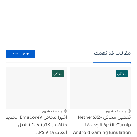
مقالات قد تهمك
عرض المزيد
محاكي
محاكي
منذ بضع شهور
منذ بضع شهور
تحميل محاكي NetherSX2-
أخيرا محاكي EmuCoreV الجديد
Turnip: الثورة الجديدة لـ
منافس Vita3K لتشغيل
Android Gaming Emulation
ألعاب PS Vita...