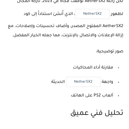
لكن رحلة AetherSX2 توقفت فجأة في 2023، تاركة المجال
NetherSX2
لظهور
، الذي أُنشئ استناداً إلى كود
AetherSX2 المفتوح المصدر، وأضاف تحسينات وإصلاحات، مع
إزالة الإعلانات والاتصال بالإنترنت، مما جعله الخيار المفضل.
صور توضيحية:
مقارنة أداء المحاكيات
NetherSX2
واجهة
الحديثة
ألعاب PS2 على الهاتف
تحليل فني عميق