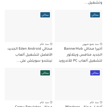
وتشغيل...
محاكي
محاكي
منذ بضع شهور
منذ عام
أخيرا محاكي BannerHub
محاكي Eden Android الجديد:
الجديد منافس وينلاتور
الأفضل لتشغيل ألعاب
لتشغيل ألعاب PC للأندرويد
نينتندو سويتش على...
محاكي
محاكي
منذ عام
منذ عام