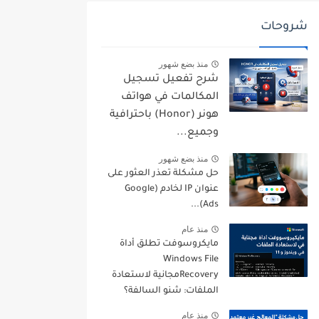
شروحات
منذ بضع شهور
شرح تفعيل تسجيل
المكالمات في هواتف
هونر (Honor) باحترافية
وجميع...
منذ بضع شهور
حل مشكلة تعذر العثور على
عنوان IP لخادم (Google
Ads)...
منذ عام
مايكروسوفت تطلق أداة
Windows File
Recoveryمجانية لاستعادة
الملفات: شنو السالفة؟
منذ عام