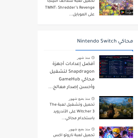
تحميل لعبة سلاحف النينجا
TMNT: Shredder’s Revenge
على الموبايل...
محاكي Nintendo Switch
منذ شهر
أفضل إعدادات أجهزة
Snapdragon لتشغيل
محاكي GameHub
وأحسن إصدار معالج...
منذ بضع شهور
تحميل وتشغيل لعبة The
Witcher 3 على الأندرويد
باستخدام محاكي...
منذ بضع شهور
تحميل لعبة ناروتو اكس