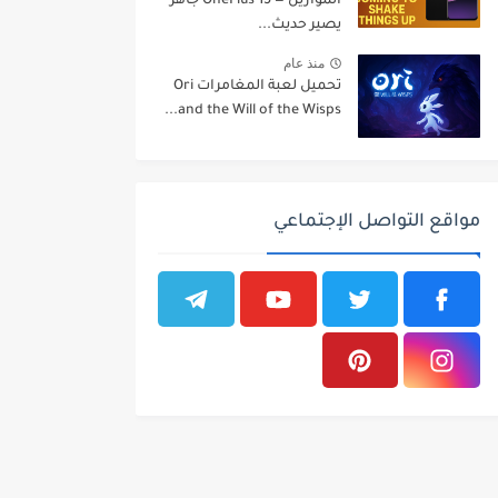
الموازين — OnePlus 15 جاهز
يصير حديث...
منذ عام
تحميل لعبة المغامرات Ori
and the Will of the Wisps...
مواقع التواصل الإجتماعي