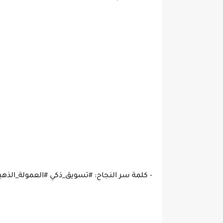
- كلمة سر النجاح: #تسويق_ذكي #العمولة_الذهب