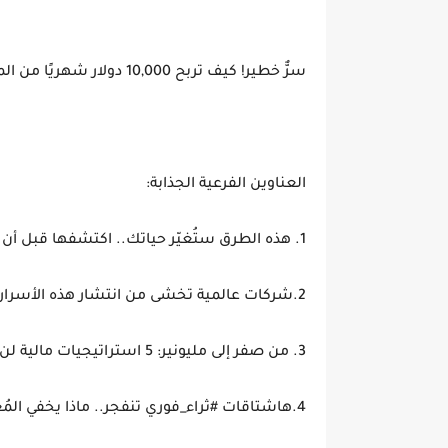
سرٌّ خطير! كيف تربح 10,000 دولار شهريًا من المنزل دون خبرة؟ (أدلة مضمونة + هدايا مجانية)
العناوين الفرعية الجذابة:
1. هذه الطرق ستُغيّر حياتك.. اكتشفها قبل أن تُحذف من الإنترنت!
2.شركات عالمية تخشى من انتشار هذه الأسرار.. كيف تستغلها لصالحك؟
3. من صفر إلى مليونير: 5 استراتيجيات مالية لن تخبرك بها مدارس الثراء!
4.هاشتاقات #ثراء_فوري تنفجر.. ماذا يخفي المُعلِنون عنك؟