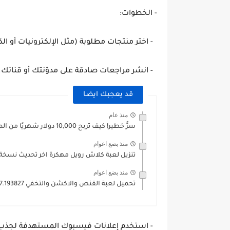
- الخطوات:
- اختر منتجات مطلوبة (مثل الإلكترونيات أو ا
- انشر مراجعات صادقة على مدوّنتك أو قناتك
قد يعجبك ايضا
منذ عام
سرٌّ خطير! كيف تربح 10,000 دولار شهريًا من المنزل دون...
منذ بضع اعوام
تنزيل لعبة كلاش رويل مهكرة اخر تحديث نسخة Master Royale..
منذ بضع اعوام
تحميل لعبة القنص والاكشن والتخفي ‏Hitman Sniper v1.7.193827 مهكرة للاندرويد...
- استخدم إعلانات فيسبوك المستهدفة لجذب 