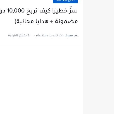
الربح من النت
سرٌّ 
مضمونة + هدايا مجانية)
غير معرف
اخر تحديث :
منذ عام
5 دقائق للقراءة