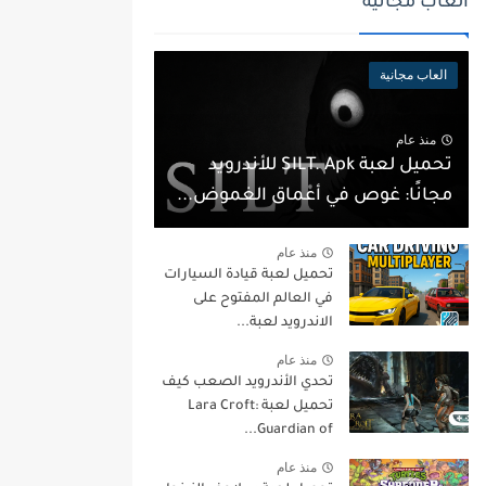
العاب مجانية
العاب مجانية
منذ عام
تحميل لعبة SILT. Apk للأندرويد
مجانًا: غوص في أعماق الغموض...
منذ عام
تحميل لعبة قيادة السيارات
في العالم المفتوح على
الاندرويد لعبة...
منذ عام
تحدي الأندرويد الصعب كيف
تحميل لعبة Lara Croft:
Guardian of...
منذ عام