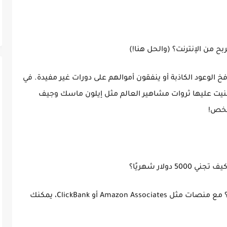
خ الوعود الكاذبة أو ينفقون أموالهم على دورات غير مفيدة. في
نيت عليها ثروات مشاهير العالم مثل إيلون ماسك وجيف
 شخص!
هل تعلم أنك لست بحاجة لامتلاك منتج لتبيعه؟ مع منصات مثل Amazon Associates أو ClickBank، يمكنك