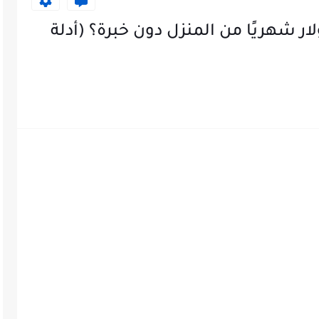
خطير! كيف تربح 10,000 دولار شهريًا من المنزل دون خبرة؟ (أدلة