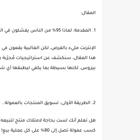
المقال:
1. المقدمة: لماذا 95% من الناس يفشلون في الربح من الإنترنت؟ (والحل هنا!)
الإنترنت مليء بالفرص، لكن الغالبية يقعون في ف
هذا المقال، سنكشف عن استراتيجيات مُجرّبة ب
بيزوس، لكنها بسيطة بما يكفي ليطبقها أي
2. الطريقة الأولى: تسويق المنتجات بالعمولة.. كيف تجني 5000 دولار شهريًا؟
كسب عمولة تصل إلى 80% على كل عملية بيع!