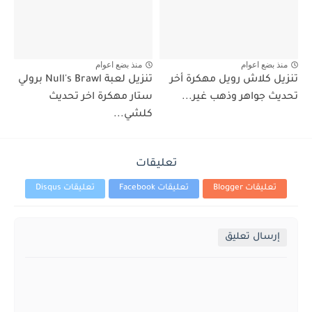
منذ بضع اعوام
منذ بضع اعوام
تنزيل كلاش رويل مهكرة أخر
تنزيل لعبة Null's Brawl برولي
تحديث جواهر وذهب غير...
ستار مهكرة اخر تحديث
كلشي...
تعليقات
تعليقات Blogger
تعليقات Facebook
تعليقات Disqus
إرسال تعليق