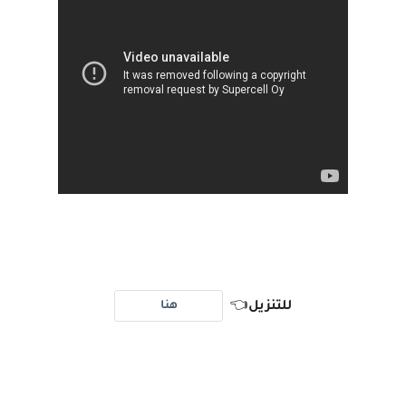
هنا
للتنزيل
👈