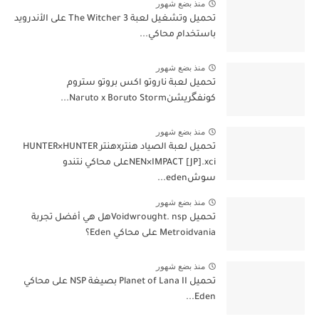
منذ بضع شهور
تحميل وتشغيل لعبة The Witcher 3 على الأندرويد
باستخدام محاكي...
منذ بضع شهور
تحميل لعبة ناروتو اكس بروتو ستروم
كونفگريشنNaruto x Boruto Storm...
منذ بضع شهور
تحميل لعبة الصياد هنترxهنتر HUNTER×HUNTER
NEN×IMPACT [JP].xciعلى محاكي نتندو
سوشeden...
منذ بضع شهور
تحميل Voidwrought. nspهل هي أفضل تجربة
Metroidvania على محاكي Eden؟
منذ بضع شهور
تحميل Planet of Lana II بصيغة NSP على محاكي
Eden...