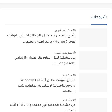
شروحات
منذ بضع شهور
شرح تفعيل تسجيل المكالمات في هواتف
هونر (Honor) باحترافية وجميع...
منذ بضع شهور
حل مشكلة تعذر العثور على عنوان IP لخادم
(Google Ads)...
منذ عام
مايكروسوفت تطلق أداة Windows File
Recoveryمجانية لاستعادة الملفات: شنو
السالفة؟
منذ عام
حلّ مشكلة المعالج غير معتمد و TPM 2.0 أثناء
تثبيت...