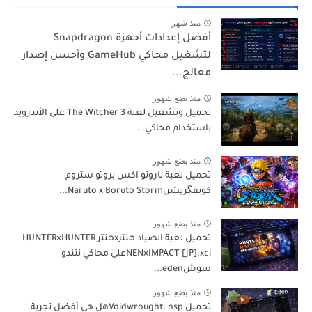
منذ شهر
أفضل إعدادات أجهزة Snapdragon
لتشغيل محاكي GameHub وأحسن إصدار
معالج...
منذ بضع شهور
تحميل وتشغيل لعبة The Witcher 3 على الأندرويد
باستخدام محاكي...
منذ بضع شهور
تحميل لعبة ناروتو اكس بروتو ستروم
كونفگريشنNaruto x Boruto Storm...
منذ بضع شهور
تحميل لعبة الصياد هنترxهنتر HUNTER×HUNTER
NEN×IMPACT [JP].xciعلى محاكي نتندو
سوشeden...
منذ بضع شهور
تحميل Voidwrought. nspهل هي أفضل تجربة