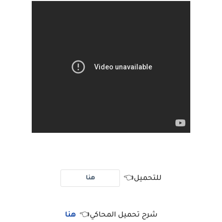
هنا
للتحميل👈
شرح تحميل المحاكي👈
هنا