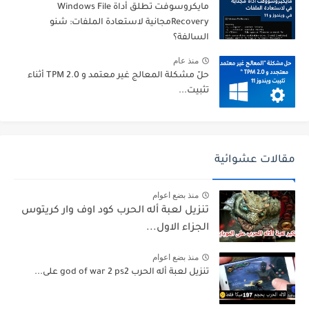
مايكروسوفت تطلق أداة Windows File
Recoveryمجانية لاستعادة الملفات: شنو
السالفة؟
منذ عام
حلّ مشكلة المعالج غير معتمد و TPM 2.0 أثناء
تثبيت...
مقالات عشوائية
منذ بضع اعوام
تنزيل لعبة أله الحرب كود اوف وار كريتوس
الجزاء الاول...
منذ بضع اعوام
تنزيل لعبة أله الحرب god of war 2 ps2 على...