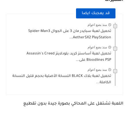
المميزات
قد يعجبك ايضا
منذ بضع اعوام
تحميل لعبة سبايدر مان 3 على الجوال Spider-Man3
AetherSX2 PlayStation...
منذ بضع اعوام
تحميل لعبة أساسنز كريد: بلودلاينز Assassin's Creed
Bloodlines PSP على...
منذ بضع اعوام
تحميل لعبة بلاك BLACK النسخة الأصلية بحجم قليل النسخة
الكاملة...
اللعبة تشتغل على المحاكي بصورة جيدة بدون تقطيع