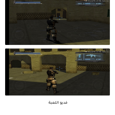
فديو اللعبة