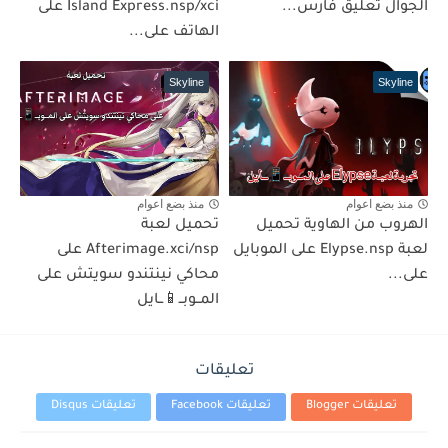
الجوال تعليق فارس...
Island Express.nsp/xci على
الهاتف على...
Skyline
Skyline
منذ بضع اعوام
منذ بضع اعوام
الهروب من الهاوية تحميل
تحميل لعبة
لعبة Elypse.nsp على الموبايل
Afterimage.xci/nsp على
على...
محاكي نينتندو سويتش على
المــوبــ📱ــايل
تعليقات
تعليقات Blogger
تعليقات Facebook
تعليقات Disqus