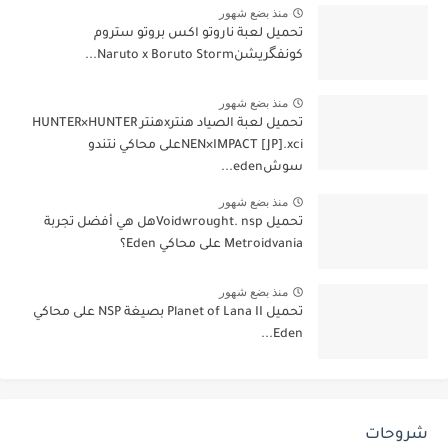
منذ بضع شهور
تحميل لعبة ناروتو اكس بروتو ستروم
كونفگريشنNaruto x Boruto Storm...
منذ بضع شهور
تحميل لعبة الصياد هنترxهنتر HUNTER×HUNTER
NEN×IMPACT [JP].xciعلى محاكي نتندو
سوشeden...
منذ بضع شهور
تحميل Voidwrought. nspهل هي أفضل تجربة
Metroidvania على محاكي Eden؟
منذ بضع شهور
تحميل Planet of Lana II بصيغة NSP على محاكي
Eden...
شروحات