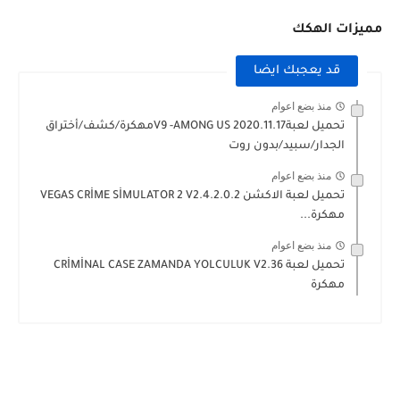
مميزات الهكك
قد يعجبك ايضا
منذ بضع اعوام
تحميل لعبةAMONG US ‎2020.11.17- ‏V9مهكرة/كشف/أختراق
الجدار/سبيد/بدون روت
منذ بضع اعوام
تحميل لعبة الاكشن VEGAS CRİME SİMULATOR 2 V2.4.2.0.2
مهكرة...
منذ بضع اعوام
تحميل لعبة CRİMİNAL CASE ZAMANDA YOLCULUK V2.36
مهكرة