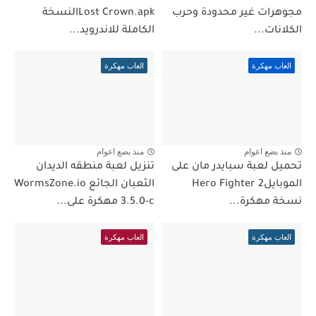
مجوهرات غير محدودة وحرب
Lost Crown.apkالنسخة
الكلانات...
الكاملة للاندرويد...
العاب مهكرة
العاب مهكرة
منذ بضع اعوام
منذ بضع اعوام
تحميل لعبة سبايدر مان على
تنزيل لعبة منطقه الديدان
الموبايلHero Fighter 2
الثعبان الجائع WormsZone.io
نسخة مهكرة...
3.5.0-c مهكرة على...
العاب مهكرة
العاب مهكرة