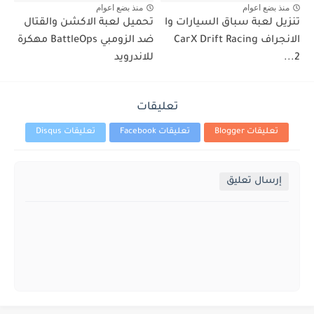
منذ بضع اعوام
منذ بضع اعوام
تنزيل لعبة سباق السيارات وا
تحميل لعبة الاكشن والقتال
الانجراف CarX Drift Racing
ضد الزومبي BattleOps مهكرة
2...
للاندرويد
تعليقات
تعليقات Blogger
تعليقات Facebook
تعليقات Disqus
إرسال تعليق