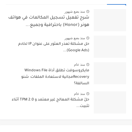
منذ بضع شهور
شرح تفعيل تسجيل المكالمات في هواتف
هونر (Honor) باحترافية وجميع...
منذ بضع شهور
حل مشكلة تعذر العثور على عنوان IP لخادم
(Google Ads)...
منذ عام
مايكروسوفت تطلق أداة Windows File
Recoveryمجانية لاستعادة الملفات: شنو
السالفة؟
منذ عام
حلّ مشكلة المعالج غير معتمد و TPM 2.0 أثناء
تثبيت...