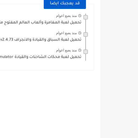
قد يعجبك ايضا
منذ بضع اعوام
تحميل لعبة المغامرة وألعاب العالم المفتوح ماين كرافت 22
منذ بضع اعوام
تحميل لعبة السباق والقيادة والانجراف Drift Max Pro v2.4.73...
منذ بضع اعوام
تحميل لعبة محكات الشاحنات والقيادة World Truck Driving Simulator النسخة...