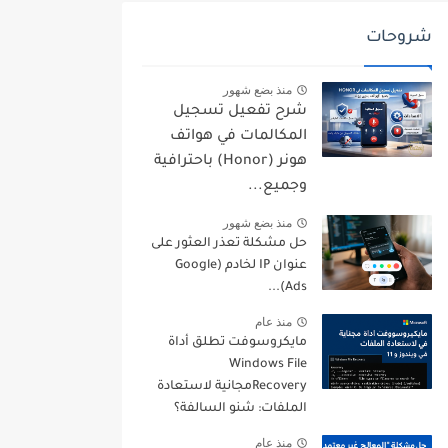
شروحات
منذ بضع شهور
شرح تفعيل تسجيل
المكالمات في هواتف
هونر (Honor) باحترافية
وجميع...
منذ بضع شهور
حل مشكلة تعذر العثور على
عنوان IP لخادم (Google
Ads)...
منذ عام
مايكروسوفت تطلق أداة
Windows File
Recoveryمجانية لاستعادة
الملفات: شنو السالفة؟
منذ عام