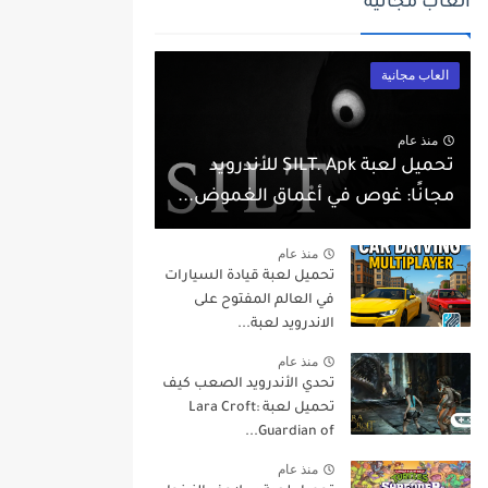
العاب مجانية
العاب مجانية
منذ عام
تحميل لعبة SILT. Apk للأندرويد
مجانًا: غوص في أعماق الغموض...
منذ عام
تحميل لعبة قيادة السيارات
في العالم المفتوح على
الاندرويد لعبة...
منذ عام
تحدي الأندرويد الصعب كيف
تحميل لعبة Lara Croft:
Guardian of...
منذ عام