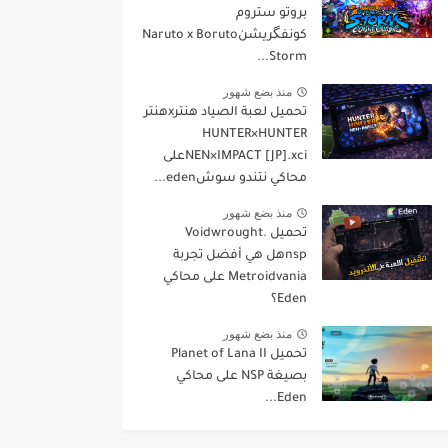
بروتو ستروم
كونفگريشنNaruto x Boruto
Storm...
منذ بضع شهور
تحميل لعبة الصياد هنترxهنتر
HUNTER×HUNTER
NEN×IMPACT [JP].xciعلى
محاكي نتندو سوشeden...
منذ بضع شهور
تحميل Voidwrought.
nspهل هي أفضل تجربة
Metroidvania على محاكي
Eden؟
منذ بضع شهور
تحميل Planet of Lana II
بصيغة NSP على محاكي
Eden...