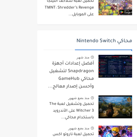
تحميل لعبة سلاحف النينجا
TMNT: Shredder’s Revenge
على الموبايل...
محاكي Nintendo Switch
منذ شهر
أفضل إعدادات أجهزة
Snapdragon لتشغيل
محاكي GameHub
وأحسن إصدار معالج...
منذ بضع شهور
تحميل وتشغيل لعبة The
Witcher 3 على الأندرويد
باستخدام محاكي...
منذ بضع شهور
تحميل لعبة ناروتو اكس