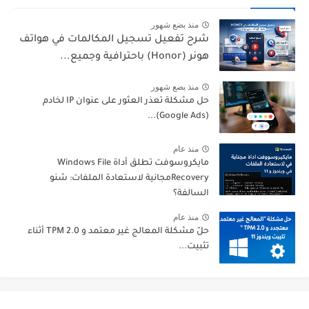
منذ بضع شهور
شرح تفعيل تسجيل المكالمات في هواتف
هونر (Honor) باحترافية وجميع...
منذ بضع شهور
حل مشكلة تعذر العثور على عنوان IP لخادم
(Google Ads)...
منذ عام
مايكروسوفت تطلق أداة Windows File
Recoveryمجانية لاستعادة الملفات: شنو
السالفة؟
منذ عام
حلّ مشكلة المعالج غير معتمد و TPM 2.0 أثناء
تثبيت...