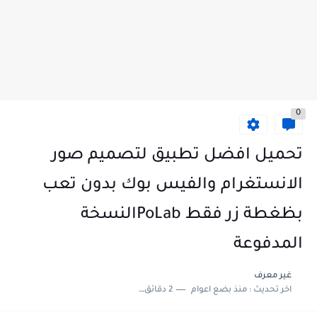
0
تحميل افضل تطبيق لتصميم صور
الانستغرام والفيس بوك بدون تعب
بظغطة زر فقط ‏PoLabالنسخة
المدفوعة ‏
غير معرف
اخر تحديث :
منذ بضع اعوام
2 دقائق للقراءة