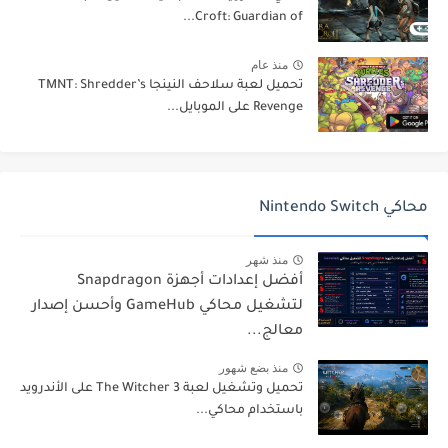
Croft: Guardian of...
منذ عام
تحميل لعبة سلاحف النينجا TMNT: Shredder’s
Revenge على الموبايل...
محاكي Nintendo Switch
منذ شهر
أفضل إعدادات أجهزة Snapdragon
لتشغيل محاكي GameHub وأحسن إصدار
معالج...
منذ بضع شهور
تحميل وتشغيل لعبة The Witcher 3 على الأندرويد
باستخدام محاكي...