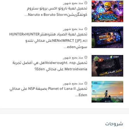
منذ بضع شهور
تحميل لعبة ناروتو اكس بروتو ستروم
كونفگريشنNaruto x Boruto Storm...
منذ بضع شهور
تحميل لعبة الصياد هنترxهنتر HUNTER×HUNTER
NEN×IMPACT [JP].xciعلى محاكي نتندو
سوشeden...
منذ بضع شهور
تحميل Voidwrought. nspهل هي أفضل تجربة
Metroidvania على محاكي Eden؟
منذ بضع شهور
تحميل Planet of Lana II بصيغة NSP على محاكي
Eden...
شروحات