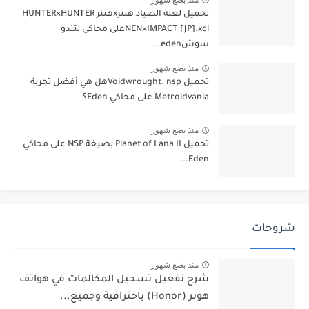
منذ بضع شهور
تحميل لعبة الصياد هنترxهنتر HUNTER×HUNTER
NEN×IMPACT [JP].xciعلى محاكي نتندو
سوشeden...
منذ بضع شهور
تحميل Voidwrought. nspهل هي أفضل تجربة
Metroidvania على محاكي Eden؟
منذ بضع شهور
تحميل Planet of Lana II بصيغة NSP على محاكي
Eden...
شروحات
منذ بضع شهور
شرح تفعيل تسجيل المكالمات في هواتف
هونر (Honor) باحترافية وجميع...