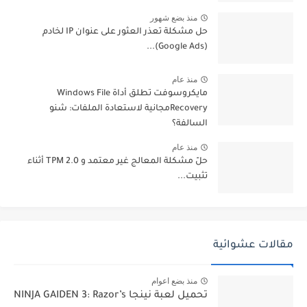
منذ بضع شهور
حل مشكلة تعذر العثور على عنوان IP لخادم
(Google Ads)...
منذ عام
مايكروسوفت تطلق أداة Windows File
Recoveryمجانية لاستعادة الملفات: شنو
السالفة؟
منذ عام
حلّ مشكلة المعالج غير معتمد و TPM 2.0 أثناء
تثبيت...
مقالات عشوائية
منذ بضع اعوام
تحميل لعبة نينجا NINJA GAIDEN 3: Razor’s