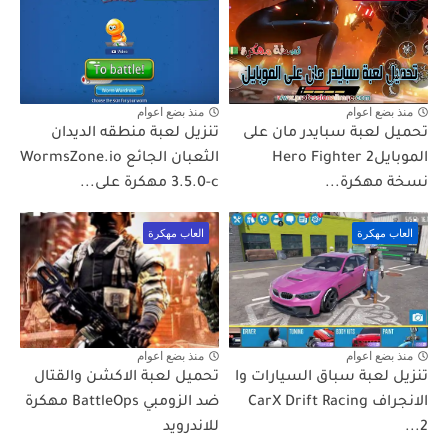
منذ بضع اعوام
منذ بضع اعوام
تحميل لعبة سبايدر مان على
تنزيل لعبة منطقه الديدان
الموبايلHero Fighter 2
الثعبان الجائع WormsZone.io
نسخة مهكرة...
3.5.0-c مهكرة على...
العاب مهكرة
العاب مهكرة
منذ بضع اعوام
منذ بضع اعوام
تنزيل لعبة سباق السيارات وا
تحميل لعبة الاكشن والقتال
الانجراف CarX Drift Racing
ضد الزومبي BattleOps مهكرة
2...
للاندرويد