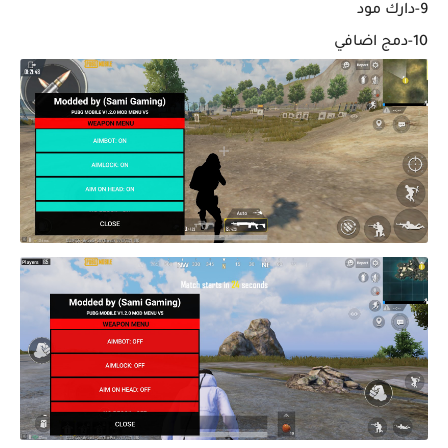
9-دارك مود
10-دمج اضافي