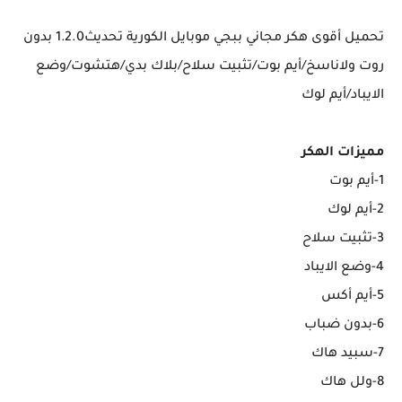
تحميل أقوى هكر مجاني ببجي موبايل الكورية تحديث1.2.0 بدون
روت ولاناسخ/أيم بوت/تثبيت سلاح/بلاك بدي/هتشوت/وضع
الايباد/أيم لوك
مميزات الهكر
1-أيم بوت
2-أيم لوك
3-تثبيت سلاح
4-وضع الايباد
5-أيم أكس
6-بدون ضباب
7-سبيد هاك
8-ولل هاك