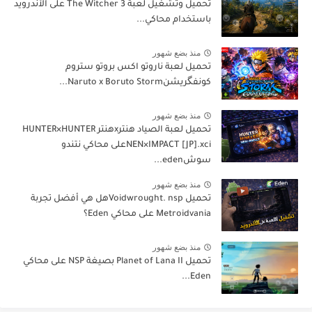
تحميل وتشغيل لعبة The Witcher 3 على الأندرويد
باستخدام محاكي...
منذ بضع شهور
تحميل لعبة ناروتو اكس بروتو ستروم
كونفگريشنNaruto x Boruto Storm...
منذ بضع شهور
تحميل لعبة الصياد هنترxهنتر HUNTER×HUNTER
NEN×IMPACT [JP].xciعلى محاكي نتندو
سوشeden...
منذ بضع شهور
تحميل Voidwrought. nspهل هي أفضل تجربة
Metroidvania على محاكي Eden؟
منذ بضع شهور
تحميل Planet of Lana II بصيغة NSP على محاكي
Eden...