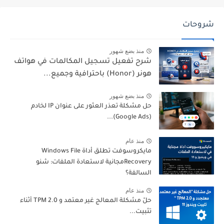
شروحات
منذ بضع شهور
شرح تفعيل تسجيل المكالمات في هواتف
هونر (Honor) باحترافية وجميع...
منذ بضع شهور
حل مشكلة تعذر العثور على عنوان IP لخادم
(Google Ads)...
منذ عام
مايكروسوفت تطلق أداة Windows File
Recoveryمجانية لاستعادة الملفات: شنو
السالفة؟
منذ عام
حلّ مشكلة المعالج غير معتمد و TPM 2.0 أثناء
تثبيت...