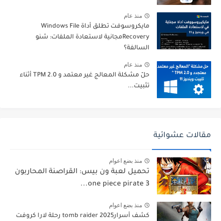
منذ عام
مايكروسوفت تطلق أداة Windows File
Recoveryمجانية لاستعادة الملفات: شنو
السالفة؟
منذ عام
حلّ مشكلة المعالج غير معتمد و TPM 2.0 أثناء
تثبيت...
مقالات عشوائية
منذ بضع اعوام
تحميل لعبة ون بيس: القراصنة المحاربون
3 one piece pirate...
منذ بضع اعوام
كشف أسرارtomb raider 2025 رحلة لارا كروفت