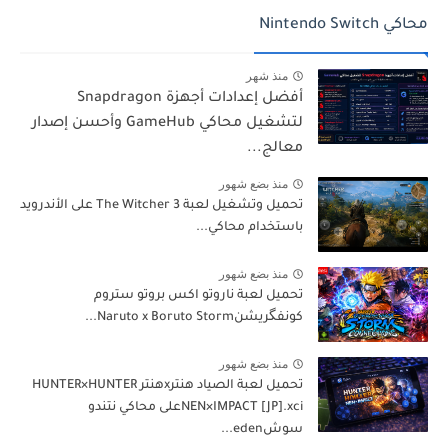
محاكي Nintendo Switch
منذ شهر
أفضل إعدادات أجهزة Snapdragon
لتشغيل محاكي GameHub وأحسن إصدار
معالج...
منذ بضع شهور
تحميل وتشغيل لعبة The Witcher 3 على الأندرويد
باستخدام محاكي...
منذ بضع شهور
تحميل لعبة ناروتو اكس بروتو ستروم
كونفگريشنNaruto x Boruto Storm...
منذ بضع شهور
تحميل لعبة الصياد هنترxهنتر HUNTER×HUNTER
NEN×IMPACT [JP].xciعلى محاكي نتندو
سوشeden...