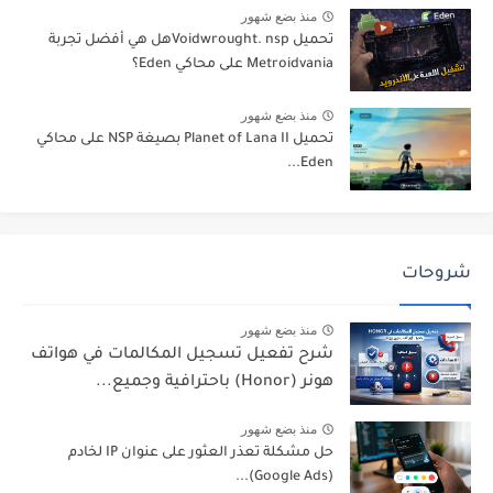
منذ بضع شهور
تحميل Voidwrought. nspهل هي أفضل تجربة
Metroidvania على محاكي Eden؟
منذ بضع شهور
تحميل Planet of Lana II بصيغة NSP على محاكي
Eden...
شروحات
منذ بضع شهور
شرح تفعيل تسجيل المكالمات في هواتف
هونر (Honor) باحترافية وجميع...
منذ بضع شهور
حل مشكلة تعذر العثور على عنوان IP لخادم
(Google Ads)...