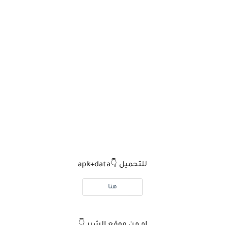
للتحميل 👇
apk+data
هنا