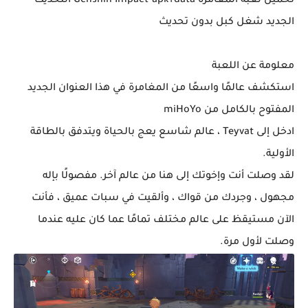
تحميل لعبة المغامرة Genshin Impact-apk+data التحديث
الجديد شغل كبل بدون تحديث
معلومة عن اللعبة
استكشف عالمًا واسعًا من المغامرة في هذا العنوان الجديد
المفتوح بالكامل من miHoYo
ادخل إلى Teyvat ، عالم شاسع يعج بالحياة ويتدفق بالطاقة
الأولية.
لقد وصلت أنت وإخوتك إلى هنا من عالم آخر. مفصولًا بإله
مجهول ، وجردك من قواك ، وألقيت في سبات عميق ، فأنت
الآن مستيقظ على عالم مختلف تمامًا عما كان عليه عندما
وصلت لأول مرة.