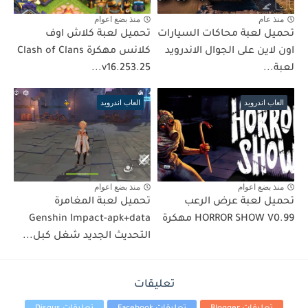
منذ عام
منذ بضع اعوام
تحميل لعبة محاكات السيارات
تحميل لعبة كلاش اوف
اون لاين على الجوال الاندرويد
كلانس مهكرة Clash of Clans
لعبة...
v16.253.25...
العاب اندرويد
العاب اندرويد
منذ بضع اعوام
منذ بضع اعوام
تحميل لعبة عرض الرعب
تحميل لعبة المغامرة
HORROR SHOW V0.99 مهكرة
‏Genshin Impact-apk+data
تعليقات