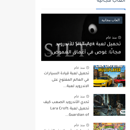
العاب مجانية
العاب مجانية
منذ عام
تحميل لعبة SILT. Apk للأندرويد
مجانًا: غوص في أعماق الغموض...
منذ عام
تحميل لعبة قيادة السيارات
في العالم المفتوح على
الاندرويد لعبة...
منذ عام
تحدي الأندرويد الصعب كيف
تحميل لعبة Lara Croft:
Guardian of...
منذ عام