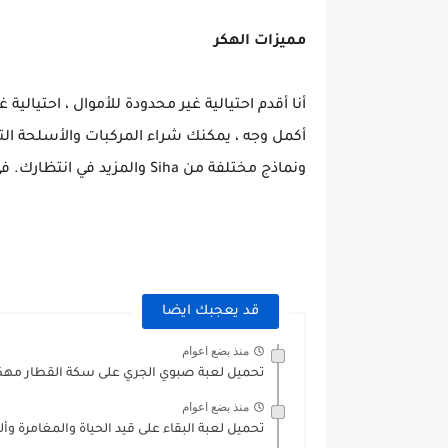
مميزات الهكر
أنا أقدم احتيالية غير محدودة للأموال ، احتيالي
أكمل وجه ، يمكنك شراء المركبات والأسلحة ال
ونماذج مختلفة من Siha والمزيد في انتظارك. في إصدار Drone Shadow Strike 3 v1.20.251
قد يعجبك ايضا
منذ بضع اعوام
تحميل لعبة صبوي الجري على سكة القطار مهكرة 
منذ بضع اعوام
تحميل لعبة البقاء على قيد الحياة والمغامرة وأل