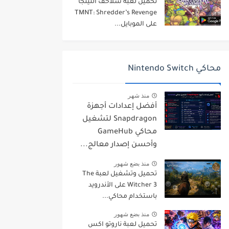
تحميل لعبة سلاحف النينجا
TMNT: Shredder’s Revenge
على الموبايل...
محاكي Nintendo Switch
منذ شهر
أفضل إعدادات أجهزة
Snapdragon لتشغيل
محاكي GameHub
وأحسن إصدار معالج...
منذ بضع شهور
تحميل وتشغيل لعبة The
Witcher 3 على الأندرويد
باستخدام محاكي...
منذ بضع شهور
تحميل لعبة ناروتو اكس