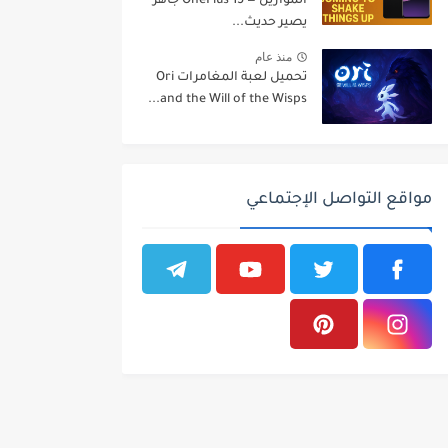
الموازين — OnePlus 15 جاهز
يصير حديث...
منذ عام
تحميل لعبة المغامرات Ori
and the Will of the Wisps...
مواقع التواصل الإجتماعي