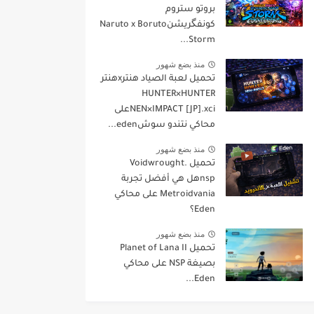
بروتو ستروم
كونفگريشنNaruto x Boruto
Storm...
منذ بضع شهور
تحميل لعبة الصياد هنترxهنتر
HUNTER×HUNTER
NEN×IMPACT [JP].xciعلى
محاكي نتندو سوشeden...
منذ بضع شهور
تحميل Voidwrought.
nspهل هي أفضل تجربة
Metroidvania على محاكي
Eden؟
منذ بضع شهور
تحميل Planet of Lana II
بصيغة NSP على محاكي
Eden...