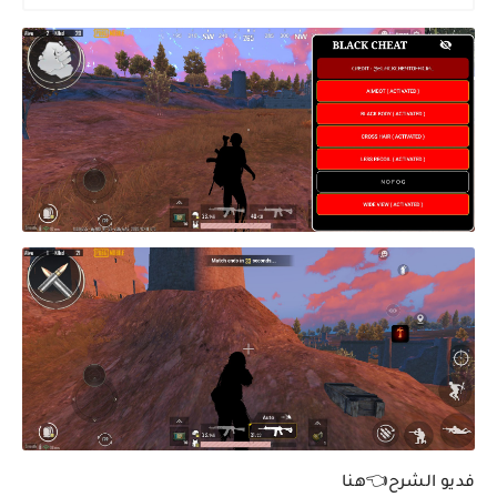
فديو الشرح👈هنا