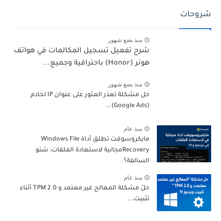
شروحات
منذ بضع شهور
شرح تفعيل تسجيل المكالمات في هواتف
هونر (Honor) باحترافية وجميع...
منذ بضع شهور
حل مشكلة تعذر العثور على عنوان IP لخادم
(Google Ads)...
منذ عام
مايكروسوفت تطلق أداة Windows File
Recoveryمجانية لاستعادة الملفات: شنو
السالفة؟
منذ عام
حلّ مشكلة المعالج غير معتمد و TPM 2.0 أثناء
تثبيت...