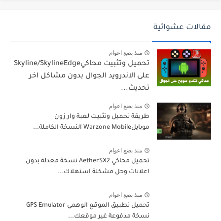
مقالات عشوائية
منذ بضع اعوام
تحميل وتثبيت محاكيSkyline/SkylineEdge
على الاندرويد الجوال بدون مشاكل اخر
تحديث...
منذ بضع اعوام
طريقة تحميل وتثبيت لعبة وار زون
موبايلWarzone Mobile النسخة الكاملة...
منذ بضع اعوام
تحميل محاكي AetherSX2 نسخة معدلة بدون
اعلانات وحل مشكلة استهلاك...
منذ بضع اعوام
تحميل تطبيق الموقع الوهمي GPS Emulator
نسخة مدفوعة غير موقعك...