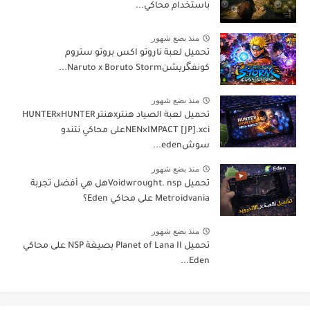
باستخدام محاكي...
منذ بضع شهور
تحميل لعبة ناروتو اكس بروتو ستروم
كونفگريشنNaruto x Boruto Storm...
منذ بضع شهور
تحميل لعبة الصياد هنترxهنتر HUNTER×HUNTER
NEN×IMPACT [JP].xciعلى محاكي نتندو
سوشeden...
منذ بضع شهور
تحميل Voidwrought. nspهل هي أفضل تجربة
Metroidvania على محاكي Eden؟
منذ بضع شهور
تحميل Planet of Lana II بصيغة NSP على محاكي
Eden...