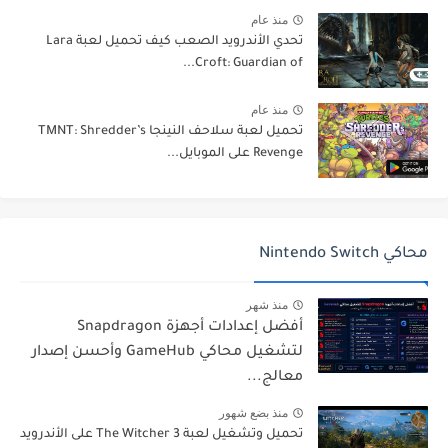
منذ عام
تحدي الأندرويد الصعب كيف تحميل لعبة Lara
Croft: Guardian of...
منذ عام
تحميل لعبة سلاحف النينجا TMNT: Shredder’s
Revenge على الموبايل...
محاكي Nintendo Switch
منذ شهر
أفضل إعدادات أجهزة Snapdragon
لتشغيل محاكي GameHub وأحسن إصدار
معالج...
منذ بضع شهور
تحميل وتشغيل لعبة The Witcher 3 على الأندرويد