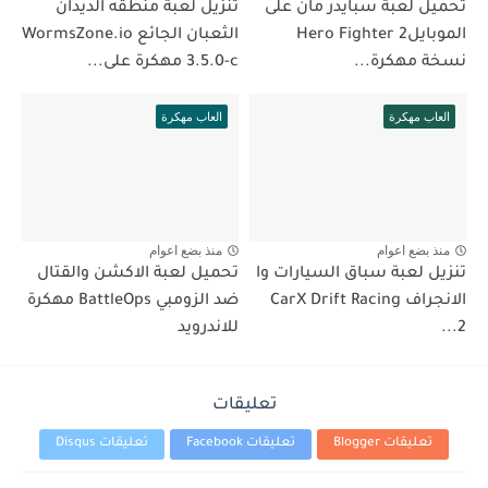
تحميل لعبة سبايدر مان على
تنزيل لعبة منطقه الديدان
الموبايلHero Fighter 2
الثعبان الجائع WormsZone.io
نسخة مهكرة...
3.5.0-c مهكرة على...
العاب مهكرة
العاب مهكرة
منذ بضع اعوام
منذ بضع اعوام
تنزيل لعبة سباق السيارات وا
تحميل لعبة الاكشن والقتال
الانجراف CarX Drift Racing
ضد الزومبي BattleOps مهكرة
2...
للاندرويد
تعليقات
تعليقات Blogger
تعليقات Facebook
تعليقات Disqus