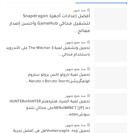
منذ شهر
أفضل إعدادات أجهزة Snapdragon
لتشغيل محاكي GameHub وأحسن إصدار
معالج...
منذ بضع شهور
تحميل وتشغيل لعبة The Witcher 3 على الأندرويد
باستخدام محاكي...
منذ بضع شهور
تحميل لعبة ناروتو اكس بروتو ستروم
كونفگريشنNaruto x Boruto Storm...
منذ بضع شهور
تحميل لعبة الصياد هنترxهنتر HUNTER×HUNTER
NEN×IMPACT [JP].xciعلى محاكي نتندو
سوشeden...
منذ بضع شهور
تحميل Voidwrought. nspهل هي أفضل تجربة