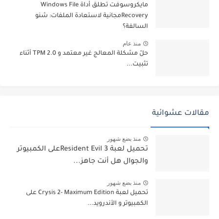
مايكروسوفت تطلق أداة Windows File
Recoveryمجانية لاستعادة الملفات: شنو
السالفة؟
منذ عام
حلّ مشكلة المعالج غير معتمد و TPM 2.0 أثناء
تثبيت...
مقالات عشوائية
منذ بضع شهور
تحميل لعبة Resident Evil 3على الكمبيوتر
والجوال هل أنت جاهز...
منذ بضع شهور
تحميل لعبة Crysis 2- Maximum Edition على
الكمبيوتر و الأندرويد...