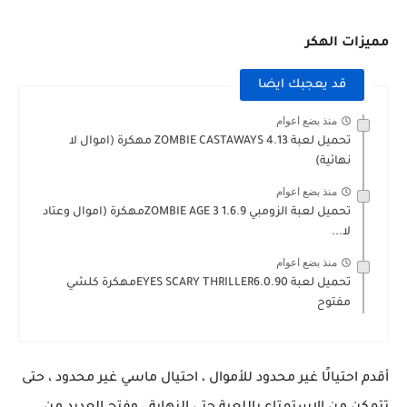
مميزات الهكر
قد يعجبك ايضا
منذ بضع اعوام
تحميل لعبة ZOMBIE CASTAWAYS 4.13 مهكرة (اموال لا
نهائية)
منذ بضع اعوام
تحميل لعبة الزومبي ZOMBIE AGE 3 1.6.9مهكرة (اموال وعتاد
لا...
منذ بضع اعوام
تحميل لعبة EYES SCARY THRILLER6.0.90مهكرة كلشي
مفتوح
أقدم احتيالًا غير محدود للأموال ، احتيال ماسي غير محدود ، حتى