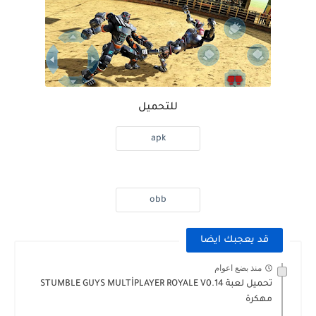
للتحميل
apk
obb
قد يعجبك ايضا
منذ بضع اعوام
تحميل لعبة STUMBLE GUYS MULTİPLAYER ROYALE V0.14
مهكرة