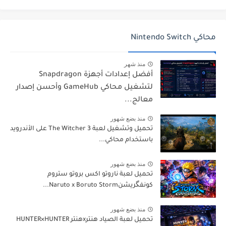
محاكي Nintendo Switch
منذ شهر
أفضل إعدادات أجهزة Snapdragon
لتشغيل محاكي GameHub وأحسن إصدار
معالج...
منذ بضع شهور
تحميل وتشغيل لعبة The Witcher 3 على الأندرويد
باستخدام محاكي...
منذ بضع شهور
تحميل لعبة ناروتو اكس بروتو ستروم
كونفگريشنNaruto x Boruto Storm...
منذ بضع شهور
تحميل لعبة الصياد هنترxهنتر HUNTER×HUNTER