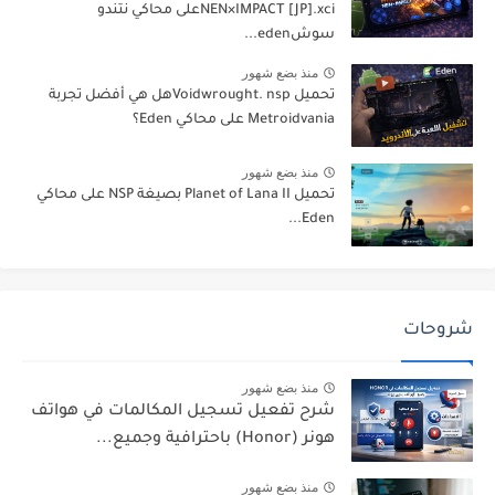
NEN×IMPACT [JP].xciعلى محاكي نتندو
سوشeden...
منذ بضع شهور
تحميل Voidwrought. nspهل هي أفضل تجربة
Metroidvania على محاكي Eden؟
منذ بضع شهور
تحميل Planet of Lana II بصيغة NSP على محاكي
Eden...
شروحات
منذ بضع شهور
شرح تفعيل تسجيل المكالمات في هواتف
هونر (Honor) باحترافية وجميع...
منذ بضع شهور