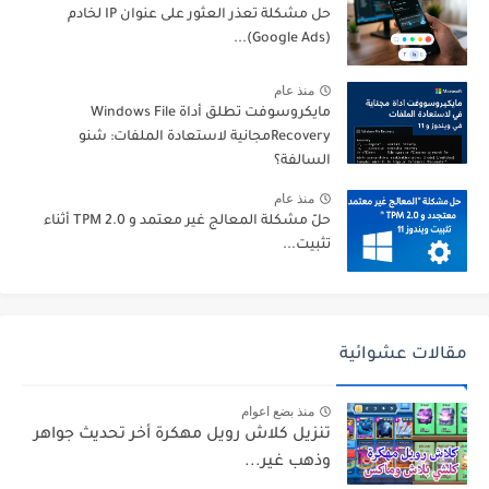
حل مشكلة تعذر العثور على عنوان IP لخادم
(Google Ads)...
منذ عام
مايكروسوفت تطلق أداة Windows File
Recoveryمجانية لاستعادة الملفات: شنو
السالفة؟
منذ عام
حلّ مشكلة المعالج غير معتمد و TPM 2.0 أثناء
تثبيت...
مقالات عشوائية
منذ بضع اعوام
تنزيل كلاش رويل مهكرة أخر تحديث جواهر
وذهب غير...