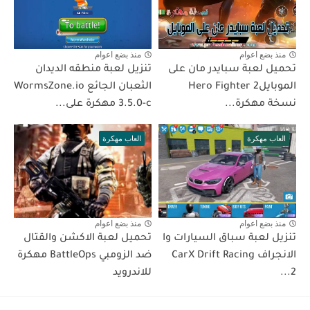
منذ بضع اعوام
منذ بضع اعوام
تحميل لعبة سبايدر مان على
تنزيل لعبة منطقه الديدان
الموبايلHero Fighter 2
الثعبان الجائع WormsZone.io
نسخة مهكرة...
3.5.0-c مهكرة على...
العاب مهكرة
العاب مهكرة
منذ بضع اعوام
منذ بضع اعوام
تنزيل لعبة سباق السيارات وا
تحميل لعبة الاكشن والقتال
الانجراف CarX Drift Racing
ضد الزومبي BattleOps مهكرة
2...
للاندرويد