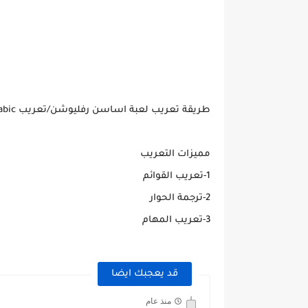
طريقة تعريب لعبة اساسن رفليوشن/تعريب Assassins Creed Revelations arabic/تعريب وترجمة اساسن اكريد
مميزات التعريب
1-تعريب القوائم
2-ترجمة الحوار
3-تعريب المهام
قد يعجبك ايضا
منذ عام