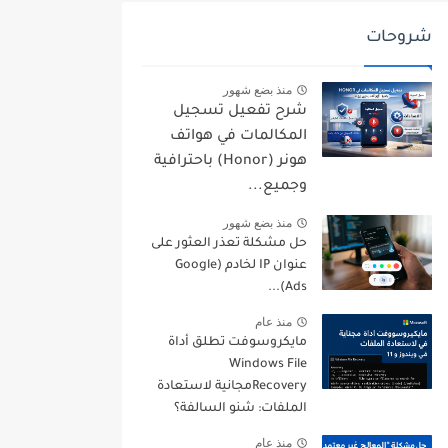
شروحات
منذ بضع شهور
شرح تفعيل تسجيل
المكالمات في هواتف
هونر (Honor) باحترافية
وجميع...
منذ بضع شهور
حل مشكلة تعذر العثور على
عنوان IP لخادم (Google
Ads)...
منذ عام
مايكروسوفت تطلق أداة
Windows File
Recoveryمجانية لاستعادة
الملفات: شنو السالفة؟
منذ عام