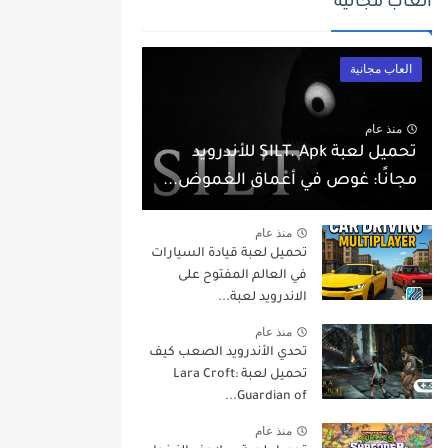
العاب مجانية
العاب مجانية
منذ عام
تحميل لعبة SILT. Apk للأندرويد
مجانًا: غوص في أعماق الغموض...
منذ عام
تحميل لعبة قيادة السيارات
في العالم المفتوح على
الاندرويد لعبة...
منذ عام
تحدي الأندرويد الصعب كيف
تحميل لعبة Lara Croft:
Guardian of...
منذ عام