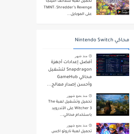
تحميل لعبة سلاحف النينجا
TMNT: Shredder’s Revenge
على الموبايل...
محاكي Nintendo Switch
منذ شهر
أفضل إعدادات أجهزة
Snapdragon لتشغيل
محاكي GameHub
وأحسن إصدار معالج...
منذ بضع شهور
تحميل وتشغيل لعبة The
Witcher 3 على الأندرويد
باستخدام محاكي...
منذ بضع شهور
تحميل لعبة ناروتو اكس