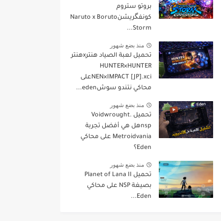
بروتو ستروم
كونفگريشنNaruto x Boruto
Storm...
منذ بضع شهور
تحميل لعبة الصياد هنترxهنتر
HUNTER×HUNTER
NEN×IMPACT [JP].xciعلى
محاكي نتندو سوشeden...
منذ بضع شهور
تحميل Voidwrought.
nspهل هي أفضل تجربة
Metroidvania على محاكي
Eden؟
منذ بضع شهور
تحميل Planet of Lana II
بصيغة NSP على محاكي
Eden...