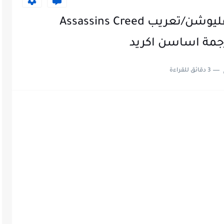
طريقة تعريب لعبة اساسن رفليوشن/تعريب Assassins Creed
3 دقائق للقراءة