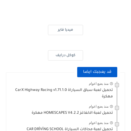
ميديا فاير
كوكل درايف
قد يعجبك ايضا
منذ بضع اعوام
تحميل لعبة سباق السياراة CarX Highway Racing v1.71.1.0
مهكرة
منذ بضع اعوام
تحميل لعبة الالغاغز HOMESCAPES V4.2.2 مهكرة
منذ بضع اعوام
تحميل لعبة محاكات السياراة CAR DRİVİNG SCHOOL