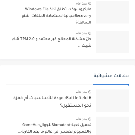
منذ عام
مايكروسوفت تطلق أداة Windows File
Recoveryمجانية لاستعادة الملفات: شنو
السالفة؟
منذ عام
حلّ مشكلة المعالج غير معتمد و TPM 2.0 أثناء
تثبيت...
مقالات عشوائية
منذ عام
Battlefield 6: عودة للأساسيات أم قفزة
نحو المستقبل؟
منذ عام
تحميل لعبة BiomutantللجوالGameHub
والكمبيوترانغمس في عالم ما بعد الكارثة...