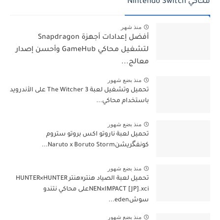
محاكي Nintendo Switch
منذ شهر
أفضل إعدادات أجهزة Snapdragon
لتشغيل محاكي GameHub وأحسن إصدار
معالج...
منذ بضع شهور
تحميل وتشغيل لعبة The Witcher 3 على الأندرويد
باستخدام محاكي...
منذ بضع شهور
تحميل لعبة ناروتو اكس بروتو ستروم
كونفگريشنNaruto x Boruto Storm...
منذ بضع شهور
تحميل لعبة الصياد هنترxهنتر HUNTER×HUNTER
NEN×IMPACT [JP].xciعلى محاكي نتندو
سوشeden...
منذ بضع شهور