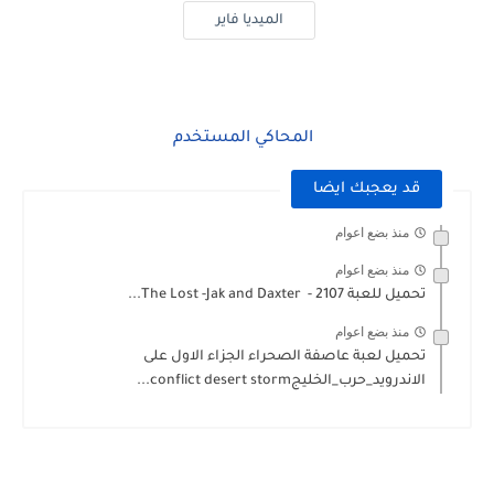
الميديا فاير
المحاكي المستخدم
قد يعجبك ايضا
منذ بضع اعوام
منذ بضع اعوام
تحميل للعبة 2107 - ‏Jak and Daxter ‎- ‏The Lost...
منذ بضع اعوام
تحميل لعبة عاصفة الصحراء الجزاء الاول على
الاندرويد_حرب_الخليجconflict desert storm...