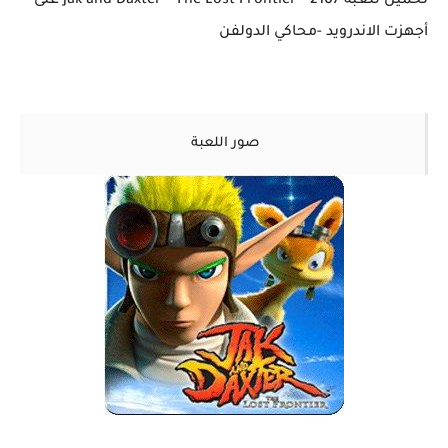
تحميل للعبة 2107 - Jak and Daxter - The Lost Frontier على
أجهزت الاندرويد -محاكي الدولفن
صور اللعبة