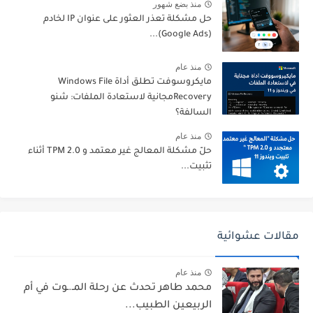
منذ بضع شهور
حل مشكلة تعذر العثور على عنوان IP لخادم
(Google Ads)...
منذ عام
مايكروسوفت تطلق أداة Windows File
Recoveryمجانية لاستعادة الملفات: شنو
السالفة؟
منذ عام
حلّ مشكلة المعالج غير معتمد و TPM 2.0 أثناء
تثبيت...
مقالات عشوائية
منذ عام
محمد طاهر تحدث عن رحلة المـ.ـوت في أم
الربيعين الطبيب...