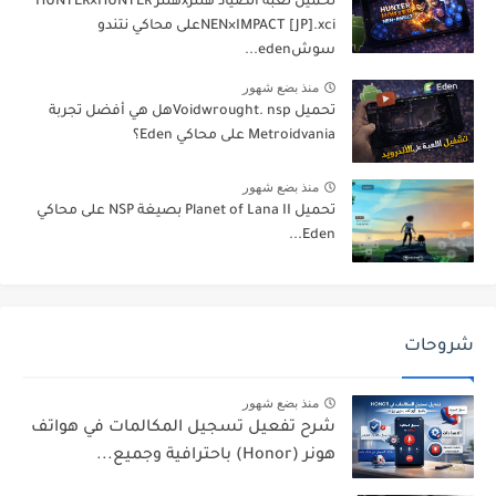
تحميل لعبة الصياد هنترxهنتر HUNTER×HUNTER
NEN×IMPACT [JP].xciعلى محاكي نتندو
سوشeden...
منذ بضع شهور
تحميل Voidwrought. nspهل هي أفضل تجربة
Metroidvania على محاكي Eden؟
منذ بضع شهور
تحميل Planet of Lana II بصيغة NSP على محاكي
Eden...
شروحات
منذ بضع شهور
شرح تفعيل تسجيل المكالمات في هواتف
هونر (Honor) باحترافية وجميع...