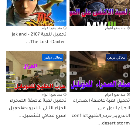
منذ بضع اعوام
منذ بضع اعوام
تحميل للعبة 2107 - ‏Jak and
Daxter ‎- ‏The Lost...
محاكي دولفن
محاكي دولفن
منذ بضع اعوام
منذ بضع اعوام
تحميل لعبة عاصفة الصحراء
تحميل لعبة عاصفة الصحراء
الجزاء الاول على
الجزاء الثاني للاندرويد#تحميل
الاندرويد_حرب_الخليجconflict
اسرع محاكي لتشغيل...
desert storm...