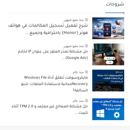
شروحات
منذ بضع شهور
شرح تفعيل تسجيل المكالمات في هواتف
هونر (Honor) باحترافية وجميع...
منذ بضع شهور
حل مشكلة تعذر العثور على عنوان IP لخادم
(Google Ads)...
منذ عام
مايكروسوفت تطلق أداة Windows File
Recoveryمجانية لاستعادة الملفات: شنو
السالفة؟
منذ عام
حلّ مشكلة المعالج غير معتمد و TPM 2.0 أثناء
تثبيت...