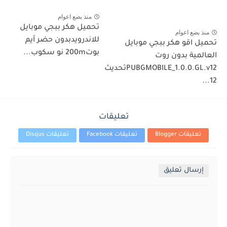
منذ بضع اعوام
تحميل هكر ببجي موبايل
منذ بضع اعوام
للاندرويدبدون حضر أيم
تحميل اقو هكر ببجي موبايل
بوت200m نو سكوب...
‎العالمية ‏بدون ‏روت
‏PUBGMOBILE_1.0.0.GL.v12تحديث
تعليقات
تعليقات Blogger
تعليقات Facebook
تعليقات Disqus
إرسال تعليق