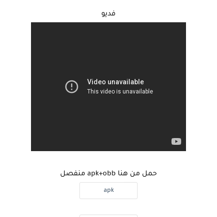
فديو
حمل من هنا apk+obb منفصل
apk