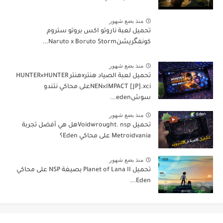
منذ بضع شهور
تحميل لعبة ناروتو اكس بروتو ستروم
كونفگريشنNaruto x Boruto Storm...
منذ بضع شهور
تحميل لعبة الصياد هنترxهنتر HUNTER×HUNTER
NEN×IMPACT [JP].xciعلى محاكي نتندو
سوشeden...
منذ بضع شهور
تحميل Voidwrought. nspهل هي أفضل تجربة
Metroidvania على محاكي Eden؟
منذ بضع شهور
تحميل Planet of Lana II بصيغة NSP على محاكي
Eden...